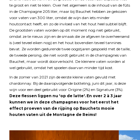
te groot en niet te klein. Over het algemeen is de inhoud van de fûts
in de Champagne 205 liter, maar bij Bauchet hebben ze gekozen
voor vaten van 300 liter, omdat de wijn dan iets minder
houtcontact heeft, en zo de invloed van het hout heel subtiel blijft.
De grootsten vaten worden op dit moment nog niet gebruikt,
omdat ze te nieuw zijn en de smaak die ze afgeven te overheersend
is (veel teveel eiken nog) en het hout bovendien teveel tannines
bevat. Ze worden gedurende twee oogstjaren gespoeld met de taille,
de tweede persing, die niet wordt gebruikt in de champagnes van
Bauchet, maar wordt doorverkocht. De kleinere vaten worden al
wel gebruikt, omdat het spoelen daarvan minder tijd kost.
In de zomer van 2021 zijn de eerste kleine vaten gevuld met
chardonnay. Bij de daaropvolgende botteling, juni dit jaar, is deze
wijn voor een deel gebruikt voor Origine (2%) en Signature (3%).
Deze flessen liggen nu 'op de latte'. En over 2 à 3 jaar
kunnen we in deze champagnes voor het eerst het
effect proeven van de rijping op Bauchets mooie
houten vaten uit de Montagne de Reims!