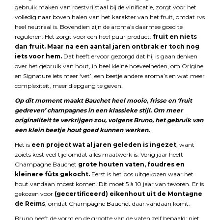
gebruik maken van roestvrijstaal bij de vinificatie, zorgt voor het
volledig naar boven halen van het karakter van het fruit, omdat rvs
heel neutraal is. Bovendien zijn de aroma’s daarmee goed te
reguleren. Het zorgt voor een heel puur product:
fruit en niets
dan fruit. Maar na een aantal jaren ontbrak er toch nog
iets voor hem.
Dat heeft ervoor gezorgd dat hij is gaan denken
over het gebruik van hout, in heel kleine hoeveelheden, om Origine
en Signature iets meer ‘vet’, een beetje andere aroma’s en wat meer
complexiteit, meer diepgang te geven.
Op dit moment maakt Bauchet heel mooie, frisse en ‘fruit
gedreven’ champagnes in een klassieke stijl. Om meer
originaliteit te verkrijgen zou, volgens Bruno, het gebruik van
een klein beetje hout goed kunnen werken.
Het is
een project wat al jaren geleden is ingezet
, want
zoiets kost veel tijd omdat alles maatwerk is. Vorig jaar heeft
Champagne Bauchet
grote houten vaten, foudres en
kleinere fûts gekocht.
Eerst is het bos uitgekozen waar het
hout vandaan moest komen. Dit moet 5 à 10 jaar van tevoren. Er is
gekozen voor
(gecertificeerd) eikenhout uit de Montagne
de Reims
, omdat Champagne Bauchet daar vandaan komt.
Bruno heeft de vorm en de grootte van de vaten zelf bepaald: niet