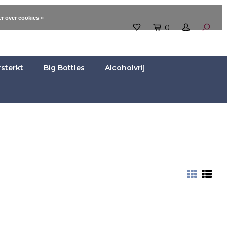
r over cookies »
0
rsterkt
Big Bottles
Alcoholvrij