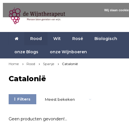
Wij slaan cooki
Rood
Wit
Rosé
Biologisch
onze Blogs
onze Wijnboeren
Home
Rood
Spanje
Catalonië
Catalonië
Filters
Meest bekeken
Geen producten gevonden!...