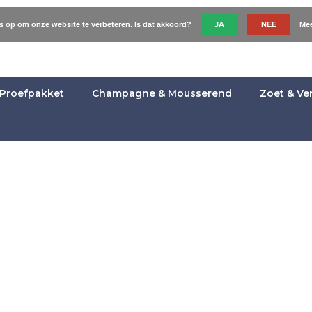
es op om onze website te verbeteren. Is dat akkoord?
JA
NEE
Mee
Proefpakket
Champagne & Mousserend
Zoet & Ve