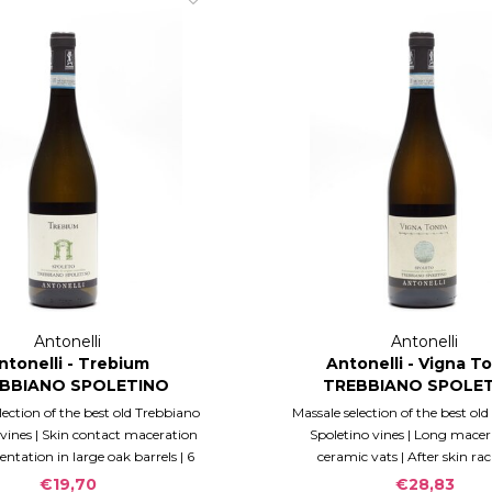
Antonelli
Antonelli
ntonelli - Trebium
Antonelli - Vigna T
BBIANO SPOLETINO
TREBBIANO SPOLE
poleto Doc - 2024
Spoleto Doc 202
lection of the best old Trebbiano
Massale selection of the best ol
 vines | Skin contact maceration
Spoletino vines | Long macer
ntation in large oak barrels | 6
ceramic vats | After skin rac
months on the yeasts
remains in amphoras for som
€19,70
€28,83