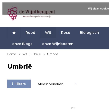
Wij slaan cooki
Rood
Wit
Rosé
Biologisch
onze Blogs
onze Wijnboeren
Home
Wit
Italïe
Umbrië
Umbrië
Filters
Meest bekeken