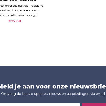
Spoleto Doc 2022
lection of the best old Trebbiano
no vines | Long maceration in
c vats | After skin racking it
in amphoras for some months.
€27,68
Meld je aan voor onze nieuwsbrie
Ontvang de laatste updates, nieuws en aanbiedingen via email