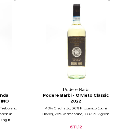
Podere Barbi
onda
Podere Barbi - Orvieto Classic
TINO
2022
3
d Trebbiano
40% Grechetto, 30% Procanico (Ugni
ation in
Blanc), 20% Vermentino, 10% Sauvignon
king it
e months.
€11,12