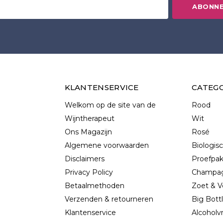
ABONN
KLANTENSERVICE
CATEG
Welkom op de site van de
Rood
Wijntherapeut
Wit
Ons Magazijn
Rosé
Algemene voorwaarden
Biologis
Disclaimers
Proefpa
Privacy Policy
Champag
Betaalmethoden
Zoet & V
Verzenden & retourneren
Big Bott
Klantenservice
Alcoholvr