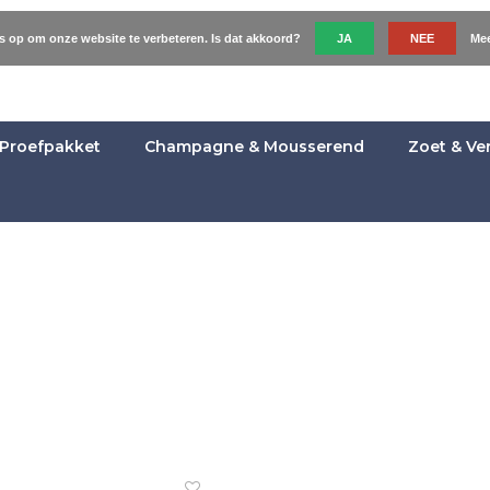
es op om onze website te verbeteren. Is dat akkoord?
JA
NEE
Mee
Proefpakket
Champagne & Mousserend
Zoet & Ve