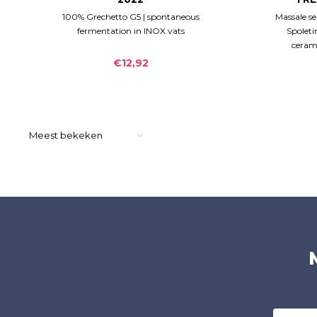
100% Grechetto G5 | spontaneous
Massale se
fermentation in INOX vats
Spoleti
cerami
remains 
€12,92
Meest bekeken