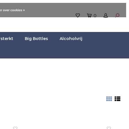
r over cookies »
0
rsterkt
Big Bottles
Alcoholvrij