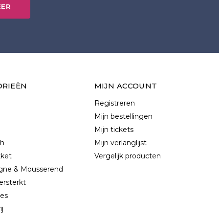
EER
ORIEËN
MIJN ACCOUNT
Registreren
Mijn bestellingen
Mijn tickets
ch
Mijn verlanglijst
kket
Vergelijk producten
ne & Mousserend
ersterkt
les
ij