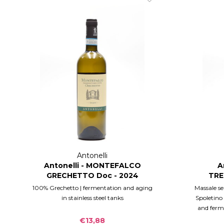
Antonelli
Antonelli - MONTEFALCO
A
GRECHETTO Doc - 2024
TRE
S
100% Grechetto | fermentation and aging
Massale se
in stainless steel tanks
Spoletino
and ferme
€13,88