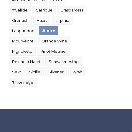
#Galicië
Garrigue
Grasparossa
Grenach
Haart
#irpinia
Languedoc
#loire
Mourvédre
Orange Wine
Pignoletto
Pinot Meunier
Reinhold Haart
Schwarzriesling
Sekt
Sicilië
Silvaner
Syrah
't Nonnetje