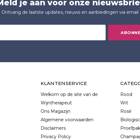
Meld je aan voor onze nieuwsbrie
Ontvang de laatste updates, nieuws en aanbiedingen via email
ABONN
KLANTENSERVICE
CATEG
Welkom op de site van de
Rood
Wijntherapeut
Wit
Ons Magazijn
Rosé
Algemene voorwaarden
Biologis
Disclaimers
Proefpa
Privacy Policy
Champag