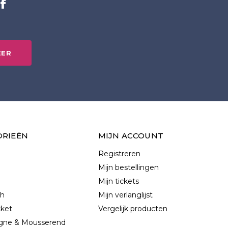
f
EER
ORIEËN
MIJN ACCOUNT
Registreren
Mijn bestellingen
Mijn tickets
ch
Mijn verlanglijst
kket
Vergelijk producten
ne & Mousserend