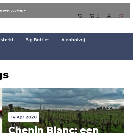
r over cookies »
0
rsterkt
Big Bottles
Alcoholvrij
gs
14 Apr 2020
Chenin Blanc: een