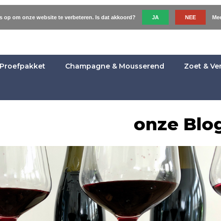
es op om onze website te verbeteren. Is dat akkoord?
JA
NEE
Mee
Proefpakket
Champagne & Mousserend
Zoet & Ve
onze Blo