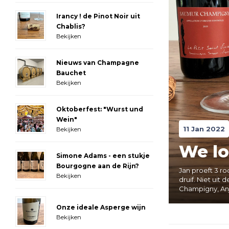
Irancy ! de Pinot Noir uit
Chablis?
Bekijken
Nieuws van Champagne
Bauchet
Bekijken
Oktoberfest: "Wurst und
Wein"
11 Jan 2022
Bekijken
We lo
Simone Adams - een stukje
Bourgogne aan de Rijn?
Jan proeft 3 ro
Bekijken
druif. Niet ui
Champigny, Anj
Onze ideale Asperge wijn
Bekijken