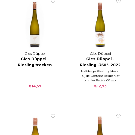
Gies Düppel
Gies Düppel
Gies-Düppel -
Gies-Düppel -
Riesling trocken
Riesling -360°- 2022
SCHIEFER 2015
Halfdroge Riesling. Ideaal
bij de Oosterse keuken of
bij rijke Paté's. Of voor
iedereen die niet van
€14,57
€12,73
beendroge Riesling houdt,
maar juist dat kleine
zoetje zo lekker vindt.: Rs
13,5 g/l; S 6,5 g/l