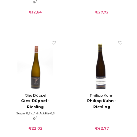
g/l
2025
2024
€12,64
€27,72
Gies Düppel
Philipp Kuhn
Gies-Düppel -
Philipp Kuhn -
Riesling
Riesling
Albersweiler Latt
SCHWARZER
Sugar 8,7 g/l & Acidity 6,3
g/l
2024
HERRGOTT GG 2023
€22,02
€42,77