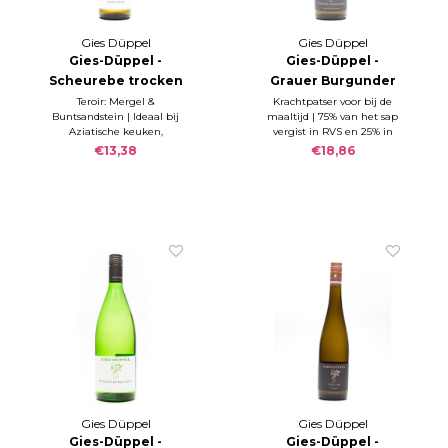
Gies Düppel
Gies Düppel
Gies-Düppel -
Gies-Düppel -
Scheurebe trocken
Grauer Burgunder
2024
Birkweiler
Teroir: Mergel &
Krachtpatser voor bij de
Buntsandstein | Ideaal bij
maaltijd | 75% van het sap
Mandelberg 2023
Aziatische keuken,
vergist in RVS en 25% in
paprika, avocado en
houten vaten (dit deel
€13,38
€18,86
tomaat en 'terrassen' wijn
krijgt ook een malo), | RZ
bij uitstek | Sugar 8,8 g/l;
3,6 g/l; S 5,4 g/l
Acidity 6,3 g/l
Gies Düppel
Gies Düppel
Gies-Düppel -
Gies-Düppel -