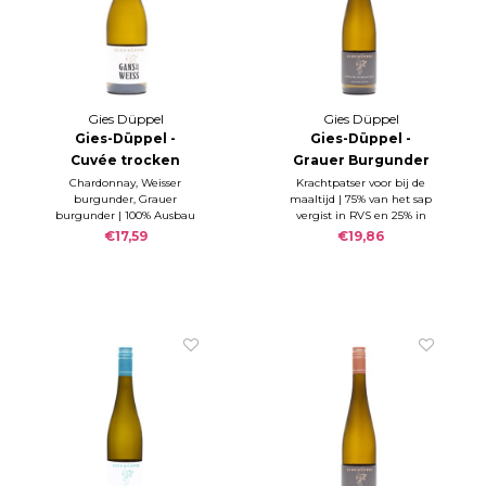
Gies Düppel
Gies Düppel
Gies-Düppel -
Gies-Düppel -
Cuvée trocken
Grauer Burgunder
GANS WEISS 2021
Birkweiler
Chardonnay, Weisser
Krachtpatser voor bij de
burgunder, Grauer
maaltijd | 75% van het sap
Mandelberg 2021
burgunder | 100% Ausbau
vergist in RVS en 25% in
im Eichenholzfass (BSA) |
houten vaten (dit deel
€17,59
€19,86
RZ 3,8 g/l; S 6,2 g/l
krijgt ook een malo), | RZ
g/l; S g/l