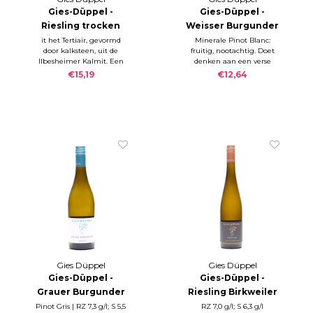
Gies-Düppel -
Gies-Düppel -
Riesling trocken
Weisser Burgunder
KALKSTEIN 2022
trocken CALCIT
it het Tertiair, gevormd
Minerale Pinot Blanc:
door kalksteen, uit de
fruitig, nootachtig. Doet
2025
Ilbesheimer Kalmit. Een
denken aan een verse
'mand vol geel fruit'.
gemaaid bergweide.
€15,19
€12,64
Geweldige neus en
Charmante wijn.
aanzet.
Gies Düppel
Gies Düppel
Gies-Düppel -
Gies-Düppel -
Grauer Burgunder
Riesling Birkweiler
trocken CALCIT
Kastanienbusch
Pinot Gris | RZ 7,3 g/l; S 5,5
RZ 7,0 g/l; S 6,3 g/l