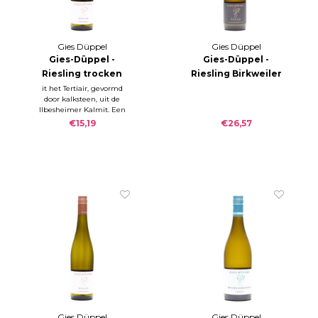
Gies Düppel
Gies Düppel
Gies-Düppel -
Gies-Düppel -
Riesling trocken
Riesling Birkweiler
KALKSTEIN 2023
Kastanienbusch
it het Tertiair, gevormd
door kalksteen, uit de
2022
Ilbesheimer Kalmit. Een
'mand vol geel fruit'.
€15,19
€26,57
Geweldige neus en
aanzet.
Gies Düppel
Gies Düppel