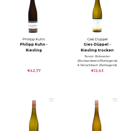
Philipp Kuhn
Gies Düppel
Philipp Kuhn -
Gies-Düppel -
Riesling
Riesling trocken
SCHWARZER
QUARZ 2024
Terroir: Birkweiler
(Buntsandstein/Rotliegend)
HERRGOTT GG 2024
& Ranschbach (Rotliegend)
| RZ g/l; S g/l
€42,77
€12,43