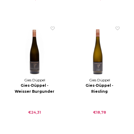
Charmante wijn.| RZ 5,2
g/l; S 5,6 g/l
Gies Düppel
Gies Düppel
Gies-Düppel -
Gies-Düppel -
Weisser Burgunder
Riesling
Birkweiler
BIRKWEILER am
Mandelberg 2021
DACHSBERG 2018
€24,31
€18,78