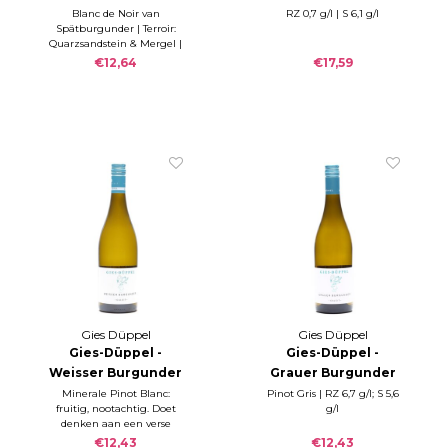
Blanc de Noir
Birkweiler
Blanc de Noir van
RZ 0,7 g/l | S 6,1 g/l
Spätburgunder | Terroir:
'ILLUSION' 2025
Rosenberg 2021
Quarzsandstein & Mergel |
RZ 7,2 g/l; S 6,0 g/l
€12,64
€17,59
Gies Düppel
Gies Düppel
Gies-Düppel -
Gies-Düppel -
Weisser Burgunder
Grauer Burgunder
trocken CALCIT
trocken CALCIT
Minerale Pinot Blanc:
Pinot Gris | RZ 6,7 g/l; S 5,6
fruitig, nootachtig. Doet
g/l
2024
2024
denken aan een verse
gemaaid bergweide.
€12,43
€12,43