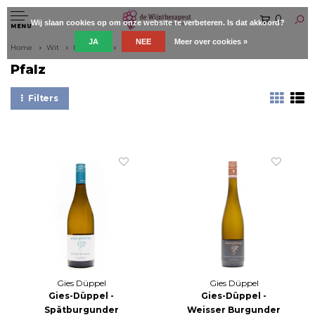
0
Wij slaan cookies op om onze website te verbeteren. Is dat akkoord?
MENU
JA
NEE
Meer over cookies »
Home
Wit
Duitsland
Pfalz
Pfalz
Filters
Gies Düppel
Gies Düppel
Gies-Düppel -
Gies-Düppel -
Spätburgunder
Weisser Burgunder