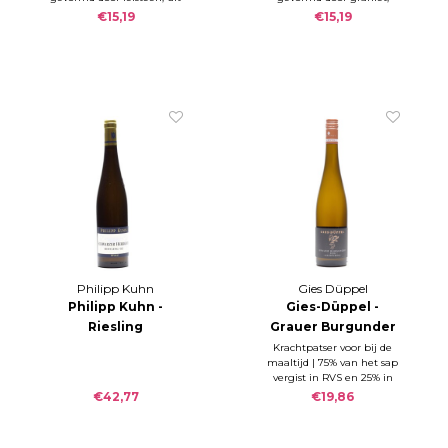
de Birkweiler
door de Ranschbacher
€15,19
€15,19
Kastanienbusch. De
Seligmacher. Een
tangodanser onder de
minerale karaktervolle
Rieslings!
wijn.
Philipp Kuhn
Gies Düppel
Philipp Kuhn -
Gies-Düppel -
Riesling
Grauer Burgunder
SCHWARZER
Birkweiler
Krachtpatser voor bij de
maaltijd | 75% van het sap
HERRGOTT GG 2022
Mandelberg 2020
vergist in RVS en 25% in
houten vaten (dit deel
€42,77
€19,86
krijgt ook een malo), | RZ
g/l; S g/l