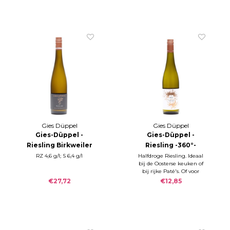
Gies Düppel
Gies Düppel
Gies-Düppel -
Gies-Düppel -
Riesling Birkweiler
Riesling -360°-
Kastanienbusch
2024
RZ 4,6 g/l; S 6,4 g/l
Halfdroge Riesling. Ideaal
bij de Oosterse keuken of
2023
bij rijke Paté's. Of voor
iedereen die niet van
€27,72
€12,85
beendroge Riesling houdt,
maar juist dat kleine
zoetje zo lekker vindt.: Rs
13,5 g/l; S 6,5 g/l