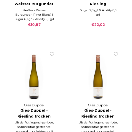
Weisser Burgunder
Riesling
trocken 2024
Albersweiler Latt
Literfles - Weisser
Sugar 7,0 g/l & Acidity 6,3
Burgunder (Pinot Blanc) |
g/l
(100cl)
2023
Sugar 6,1 g/l / Acidity 5,5 g/l
| Alc. 13%
€10,87
€22,02
Gies Düppel
Gies Düppel
Gies-Düppel -
Gies-Düppel -
Riesling trocken
Riesling trocken
SCHIEFER 2023
GRANIT 2022
Uit de Rotliegend-periode,
Uit de Rotliegend-periode,
sedimentair gesteente
sedimentair gesteente
gevormd door leisteen, uit
gevormd door graniet,