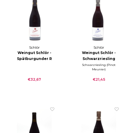
Schlör
Schlör
Weingut Schlör -
Weingut Schlör -
Spätburgunder R
Schwarzriesling
Reicholzheimer
2023
Schwarzriesling (Pinot
Meunier)
First 2023
€32,67
€21,45