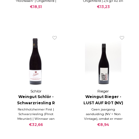
'Holzfässen' | Ongefilterd |
Ongefilterd | 2,4 g/l RZ en
EMPOR 2022
RZ 0,1 g/l & S 6,0 g/l
5,9 g/l Säure |
€18,51
€13,23
Schwäbischer Landwein
Schlör
Rieger
Weingut Schlör -
Weingut Rieger -
Schwarzriesling R
LUST AUF ROT (NV)
2022
Reichholzheimer First |
Geen jaargang
Schwarzriesling (Pinot
aanduiding (NV = Non
Meunier) | Winnaar van
Vintage), omdat er meer
het PERSWIJN
jaargangen in verwerkt
€32,66
€8,94
Wijnconcours Duitsland
zijn: | 40% Spätburgunder
2022
2023 | 38% Regent 2023 |
22% Cabernet Sauvignon