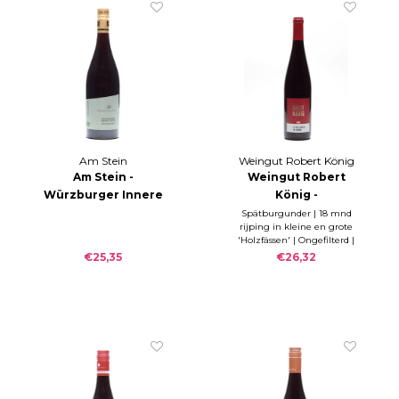
Am Stein
Weingut Robert König
Am Stein -
Weingut Robert
Würzburger Innere
König -
Leiste
Assmannshäuser
Spätburgunder | 18 mnd
rijping in kleine en grote
Spätburgunder
Höllenberg EMPOR
'Holzfässen' | Ongefilterd |
2020
2019
RZ 0,1g/l & S 5,3g/l
€25,35
€26,32