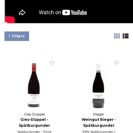
Filters
Gies Düppel
Rieger
Gies-Düppel -
Weingut Rieger -
Spätburgunder
Spätburgunder
trocken 2024
trocken **SR** Alte
Spätburgunder - Pinot
100% Spätburgunder |