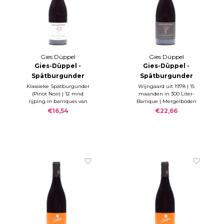
Gies Düppel
Gies Düppel
Gies-Düppel -
Gies-Düppel -
Spätburgunder
Spätburgunder
trocken Quarz
Siebeldinger
Klassieke Spätburgunder
Wijngaard uit 1978 | 15
(Pinot Noir) | 12 mnd
maanden in 300 Liter-
2022
Sonnenschein 2018
rijping in barriques van
Barrique | Mergelböden
300 ltr | gebotteld Fe. 2023
mit Kies | RZ 0,1 g/l; S 5,2
€16,54
€22,66
| RZ 1,9 g/l; S 5,3 g/l.
g/l