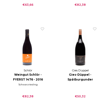
trocken 2019
€63,66
€82,38
Schlör
Gies Düppel
Weingut Schlör -
Gies-Düppel -
FYERST 1476 - 2016
Spätburgunder
Birkweiler
Schwarzriesling
MAGNUM 2014
€82,38
€50,32