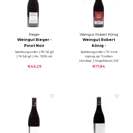
Rieger
Weingut Robert König
Weingut Rieger -
Weingut Robert
Pinot Noir
König -
"Staufener
Assmannshäuser
Spätburgunder | RS 1,6 g/l
Spätburgunder | 10 mnd
| TA 5,6 g/l | Alc. 13,5% vol
rijping op 'Großen
Schlossberg" 2022
Höllenberg PUR
Holzfass' | Ongefilterd | RZ
2022
0,2g/l & S 5,7g/l
€46,29
€17,84