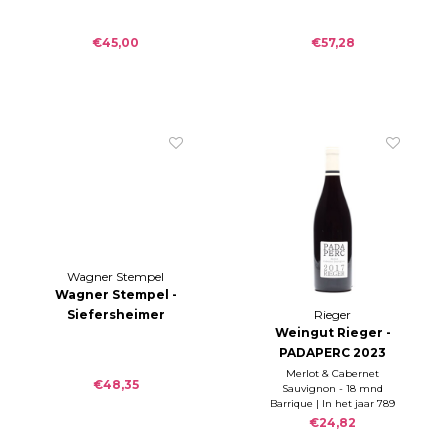
2016
Lemberger trocken
MAG 2014
€45,00
€57,28
Wagner Stempel
Wagner Stempel -
Siefersheimer
Rieger
Weingut Rieger -
Spätburgunder
PADAPERC 2023
2018 MAGNUM
Merlot & Cabernet
€48,35
Sauvignon - 18 mnd
Barrique | In het jaar 789
was Padaperc de naam
€24,82
voor het huidige dorp