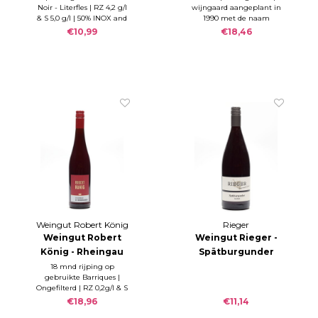
Noir - Literfles | RZ 4,2 g/l
wijngaard aangeplant in
(100cl)
Rebe 2023
& S 5,0 g/l | 50% INOX and
1990 met de naam
50% gebruikte barriques
"Steinig" | Bodem: Löss
€10,99
€18,46
met een hoog
kalkaandeel
(Kalkverwitterungsgestein).
| 12 maanden barique
Weingut Robert König
Rieger
Weingut Robert
Weingut Rieger -
König - Rheingau
Spätburgunder
Frühburgunder
trocken 2023
18 mnd rijping op
gebruikte Barriques |
2022
(100cl)
Ongefilterd | RZ 0,2g/l & S
5,5g/l
€18,96
€11,14