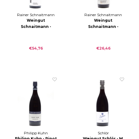
Rainer Schnaitmann
Rainer Schnaitmann
Weingut
Weingut
Schnaitmann -
Schnaitmann -
Lämmler
Simonroth
Lemberger GG
Lemberger trocken
trocken 2020
2012
€54,76
€26,46
Philipp Kuhn
Schlör
Philipp Kuhn - Pinot
Weingut Schlör - M.