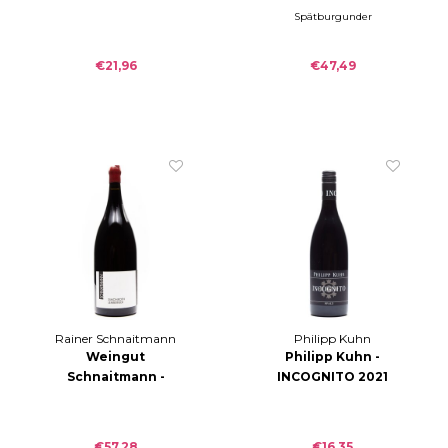
Schwarzriesling
2009
Spätburgunder
trocken 2014
€21,96
€47,49
Rainer Schnaitmann
Philipp Kuhn
Weingut
Philipp Kuhn -
Schnaitmann -
INCOGNITO 2021
Simonroth
Lemberger trocken
MAG 2015
€57,28
€16,35