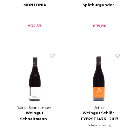
MONTONIA
Spätburgunder -
Spätburgunder
2019
trocken 2018
€32,37
€99,80
Rainer Schnaitmann
Schlör
Weingut
Weingut Schlör -
Schnaitmann -
FYERST 1476 - 2017
Lämmler
Schwarzriesling
Spätburgunder GG