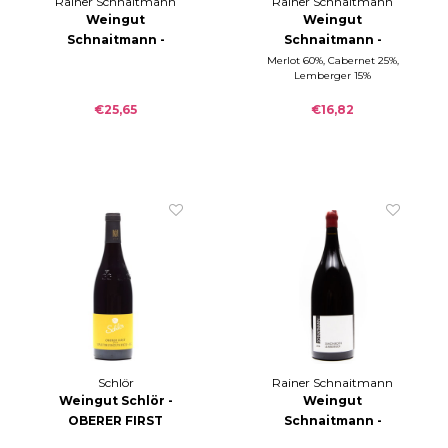
Rainer Schnaitmann
Rainer Schnaitmann
Weingut
Weingut
Schnaitmann -
Schnaitmann -
Simonroth
Simonroth Cuvée D
Merlot 60%, Cabernet 25%,
Lemberger 15%
Lemberger trocken
trocken 2018
2018
€25,65
€16,82
Schlör
Rainer Schnaitmann
Weingut Schlör -
Weingut
OBERER FIRST
Schnaitmann -
Spätburgunder GG
Simonroth