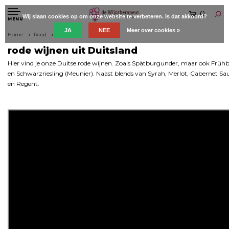
0
Wij slaan cookies op om onze website te verbeteren. Is dat akkoord?
MENU
JA
NEE
Meer over cookies »
Home
Rood
Duitsland
rode wijnen uit Duitsland
Hier vind je onze Duitse rode wijnen. Zoals Spätburgunder, maar ook Frü
en Schwarzriesling (Meunier). Naast blends van Syrah, Merlot, Cabernet Sa
en Regent.