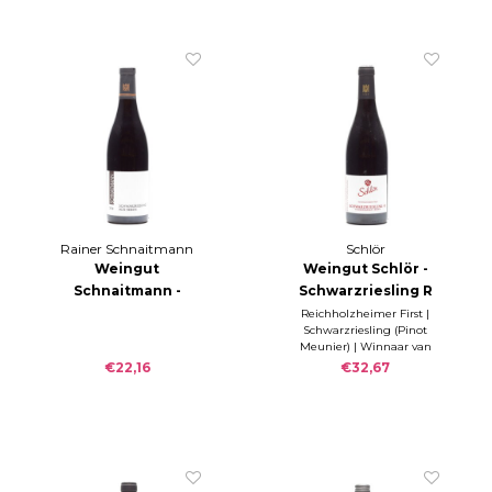
2022
Rainer Schnaitmann
Schlör
Weingut
Weingut Schlör -
Schnaitmann -
Schwarzriesling R
Schwarzriesling
Reicholzheimer
Reichholzheimer First |
Schwarzriesling (Pinot
Alte Reben 2018
First 2023
Meunier) | Winnaar van
het PERSWIJN
€22,16
€32,67
Wijnconcours Duitsland
2022