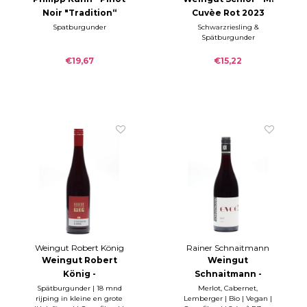
Noir "Tradition“
Cuvèe Rot 2023
trocken 2023
Spatburgunder
Schwarzriesling &
Spätburgunder
€19,67
€15,22
Weingut Robert König
Rainer Schnaitmann
Weingut Robert
Weingut
König -
Schnaitmann -
Rüdesheimer
EVOÉ! Rot 2020
Spätburgunder | 18 mnd
Merlot, Cabernet,
rijping in kleine en grote
Lemberger | Bio | Vegan |
Drachenstein