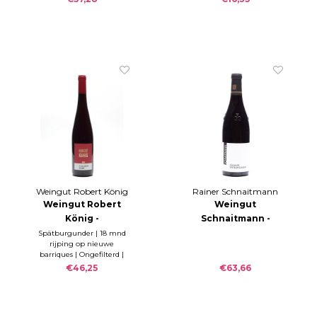
Weingut Robert König
Rainer Schnaitmann
Weingut Robert
Weingut
König -
Schnaitmann -
Assmannshäuser
Lämmler
Spätburgunder | 18 mnd
rijping op nieuwe
Höllenberg ZENIT
Spätburgunder GG
barriques | Ongefilterd |
2020
trocken 2020
RZ 0,3g/l & S 6,0g/l
€46,25
€63,66