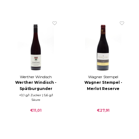
Betberg in Margräferland.
Werther Windisch
Wagner Stempel
Werther Windisch -
Wagner Stempel -
Spätburgunder
Merlot Reserve
2022
2021
<0,1 g/l Zucker | 5,6 g/l
Säure
€11,01
€27,91