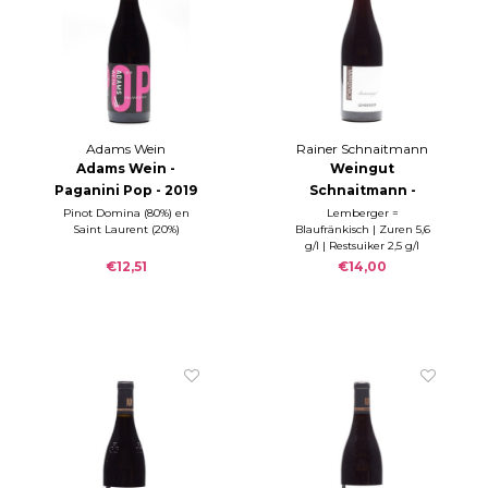
Adams Wein
Rainer Schnaitmann
Adams Wein -
Weingut
Paganini Pop - 2019
Schnaitmann -
Lemberger
Pinot Domina (80%) en
Lemberger =
Saint Laurent (20%)
Blaufränkisch | Zuren 5,6
Steinwiege 2019
g/l | Restsuiker 2,5 g/l
€12,51
€14,00