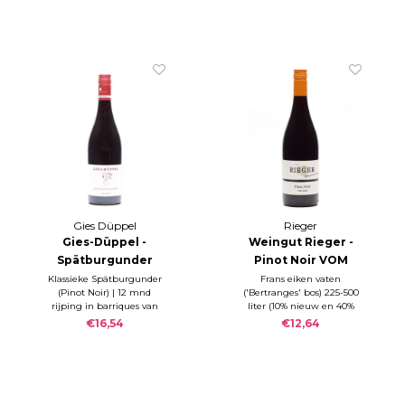
Gies Düppel
Rieger
Gies-Düppel -
Weingut Rieger -
Spätburgunder
Pinot Noir VOM
trocken Quarz
LÖSS 2023
Klassieke Spätburgunder
Frans eiken vaten
(Pinot Noir) | 12 mnd
('Bertranges' bos) 225-500
2023
rijping in barriques van
liter (10% nieuw en 40%
300 ltr | gebotteld Fe. 2023
gebruikt) en 50% RVS
€16,54
€12,64
| RZ 2,5 g/l; S 5,0 g/l.
tanks. Afhankelijk van het
wijnjaar ca. 12 mnd op vat.
Geen filtratie.