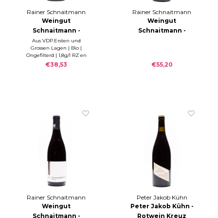
Rainer Schnaitmann
Rainer Schnaitmann
Weingut
Weingut
Schnaitmann -
Schnaitmann -
Simonroth
Lämmler
Aus VDP.Ersten und
Grossen Lagen | Bio |
Spätburgunder
Bergmandel Spätb.
Ongefilterd | 1,8g/l RZ en
trocken 2021
GG 2012
5,5 g/l Säure
€38,53
€55,20
Rainer Schnaitmann
Peter Jakob Kühn
Weingut
Peter Jakob Kühn -
Schnaitmann -
Rotwein Kreuz