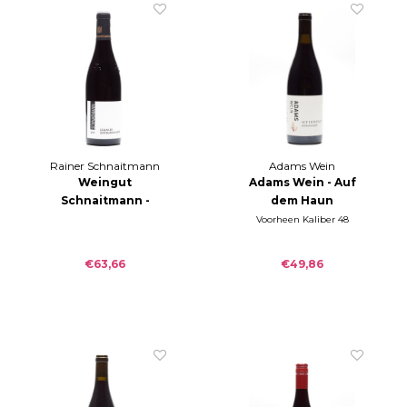
Rainer Schnaitmann
Adams Wein
Weingut
Adams Wein - Auf
Schnaitmann -
dem Haun
Lämmler
Spätburgunder -
Voorheen Kaliber 48
Spätburgunder GG
2022
trocken 2017
€63,66
€49,86