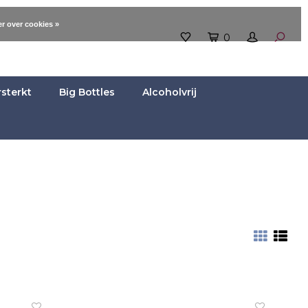
r over cookies »
0
rsterkt
Big Bottles
Alcoholvrij