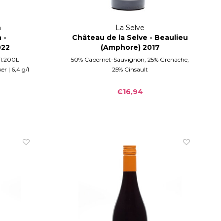
h
La Selve
 -
Château de la Selve - Beaulieu
022
(Amphore) 2017
 1.200L
50% Cabernet-Sauvignon, 25% Grenache,
r | 6,4 g/l
25% Cinsault
€16,94