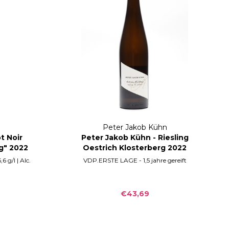
Peter Jakob Kühn
t Noir
Peter Jakob Kühn - Riesling
g" 2022
Oestrich Klosterberg 2022
6 g/l | Alc.
VDP.ERSTE LAGE - 1,5 jahre gereift
€43,69