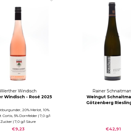
Werther Windisch
Rainer Schnaitma
r Windisch - Rosé 2025
Weingut Schnaitma
Götzenberg Rieslin
trocken 2019
tburgunder, 20% Merlot, 10%
 Cortis, 5% Dornfelder | 7,0 g/l
Zucker | 7,0 g/l Säure
€9,23
€42,91