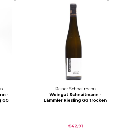
nn
Rainer Schnaitmann
nn -
Weingut Schnaitmann -
g GG
Lämmler Riesling GG trocken
2019
€42,91