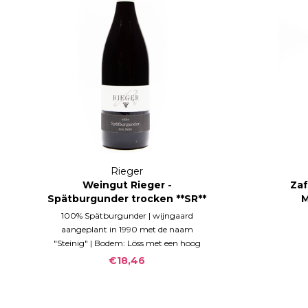
Rieger
Weingut Rieger -
Zaf
Spätburgunder trocken **SR**
M
Alte Rebe 2023
100% Spätburgunder | wijngaard
aangeplant in 1990 met de naam
"Steinig" | Bodem: Löss met een hoog
kalkaandeel (Kalkverwitterungsgestein). |
€18,46
12 maanden barique