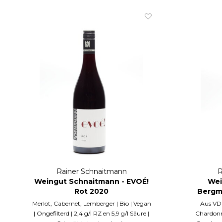
Rainer Schnaitmann
R
Weingut Schnaitmann - EVOÉ!
Wei
Rot 2020
Bergm
Merlot, Cabernet, Lemberger | Bio | Vegan
Aus VDP
| Ongefilterd | 2,4 g/l RZ en 5,9 g/l Säure |
Chardonn