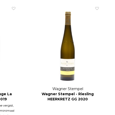
Wagner Stempel
uge La
Wagner Stempel - Riesling
2019
HEERKRETZ GG 2020
 vergist,
, minimaal