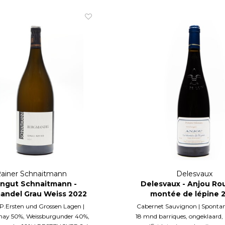
ainer Schnaitmann
Delesvaux
ngut Schnaitmann -
Delesvaux - Anjou Ro
andel Grau Weiss 2022
montée de lépine 
MAGNUM
.Ersten und Grossen Lagen |
Cabernet Sauvignon | Spontane
ay 50%, Weissburgunder 40%,
18 mnd barriques, ongeklaard