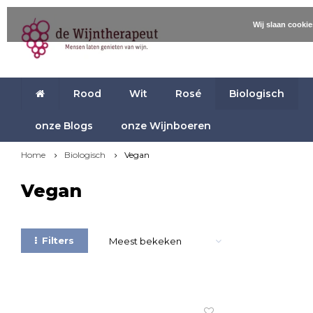
Wij slaan cooki
Rood
Wit
Rosé
Biologisch
onze Blogs
onze Wijnboeren
Home
Biologisch
Vegan
Vegan
Filters
Meest bekeken