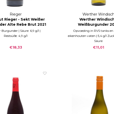
Rieger
Werther Windisc
t Rieger - Sekt Weißer
Werther Windisch
er Alte Rebe Brut 2021
Weißburgunder 2
 Burgunder | Säure: 6,9 g/l |
Opvoeding in RVS tanks en
Restsüße: 4,9 g/l
eikenhouten vaten | 5,4 g/l Zucke
Säure
€18,33
€11,01