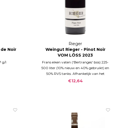
Rieger
 de Noir
Weingut Rieger - Pinot Noir
4
VOM LÖSS 2023
7 g/l
Frans eiken vaten ('Bertranges' bos) 225-
500 liter (10% nieuw en 40% gebruikt) en
50% RVS tanks. Afhankelijk van het
wijnjaar ca. 12 mnd op vat. Geen filtratie.
€12,64