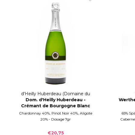
d'Heilly Huberdeau (Domaine du
Dom. d'Heilly Huberdeau -
Chétif Quart)
Werthe
Crémant de Bourgogne Blanc
Brut
Chardonnay 40%, Pinot Noir 40%, Aligote
65% Spä
20% - Dosage 7gr
Cabernet
€20,75