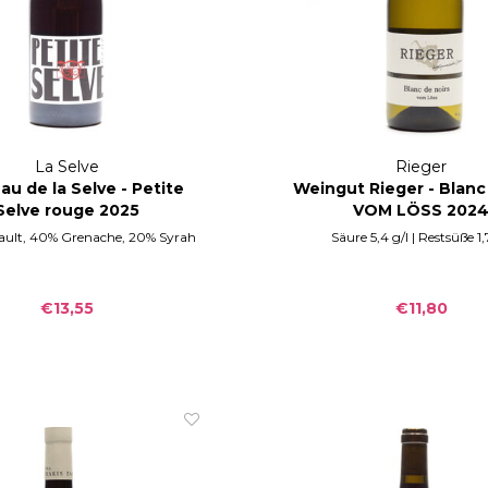
La Selve
Rieger
au de la Selve - Petite
Weingut Rieger - Blanc
Selve rouge 2025
VOM LÖSS 202
ault, 40% Grenache, 20% Syrah
Säure 5,4 g/l | Restsüße 1,
€13,55
€11,80