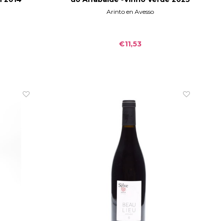
Arinto en Avesso
€11,53