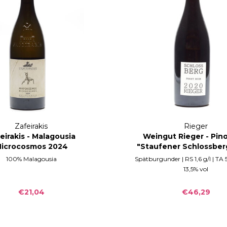
Zafeirakis
Rieger
eirakis - Malagousia
Weingut Rieger - Pino
icrocosmos 2024
"Staufener Schlossber
100% Malagousia
Spätburgunder | RS 1,6 g/l | TA 5,
13,5% vol
€21,04
€46,29