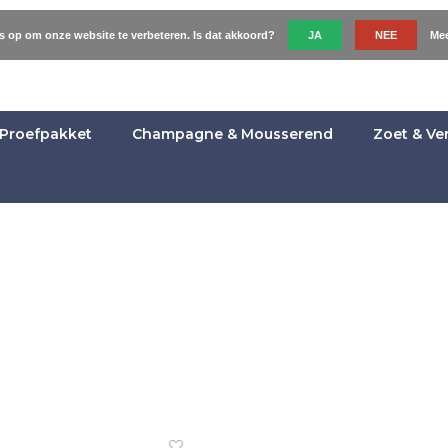
es op om onze website te verbeteren. Is dat akkoord?
JA
NEE
Mee
Proefpakket
Champagne & Mousserend
Zoet & Ve