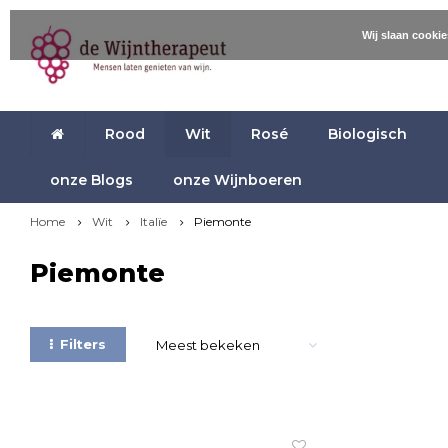
Wij slaan cooki
Rood
Wit
Rosé
Biologisch
onze Blogs
onze Wijnboeren
Home
Wit
Italïe
Piemonte
Piemonte
Filters
Meest bekeken