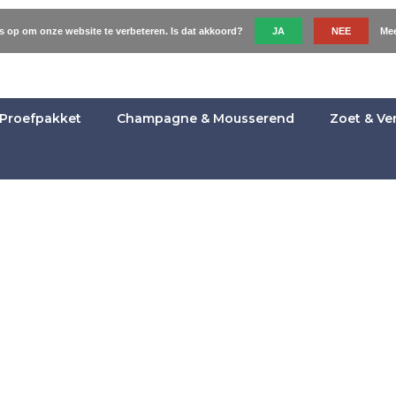
es op om onze website te verbeteren. Is dat akkoord?
JA
NEE
Mee
Proefpakket
Champagne & Mousserend
Zoet & Ve