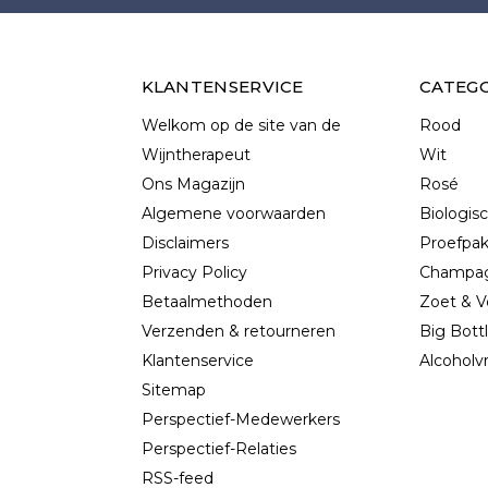
KLANTENSERVICE
CATEG
Welkom op de site van de
Rood
Wijntherapeut
Wit
Ons Magazijn
Rosé
Algemene voorwaarden
Biologis
Disclaimers
Proefpa
Privacy Policy
Champag
Betaalmethoden
Zoet & V
Verzenden & retourneren
Big Bott
Klantenservice
Alcoholvr
Sitemap
Perspectief-Medewerkers
Perspectief-Relaties
RSS-feed