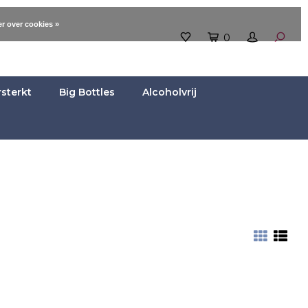
r over cookies »
0
rsterkt
Big Bottles
Alcoholvrij