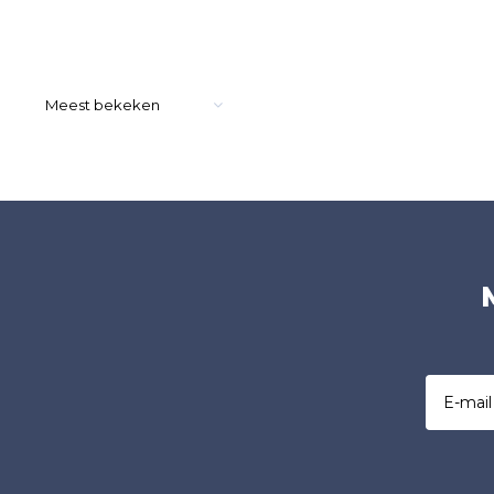
veel fruit met in de afdronk een hint van
amandel.
Meest bekeken