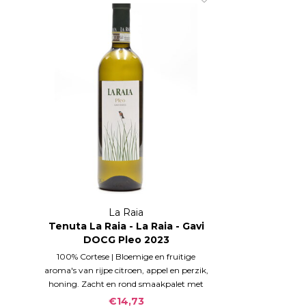
La Raia
Tenuta La Raia - La Raia - Gavi
DOCG Pleo 2023
100% Cortese | Bloemige en fruitige
aroma's van rijpe citroen, appel en perzik,
honing. Zacht en rond smaakpalet met
elegante, rijpe zuren, gebalanceerd glas,
€14,73