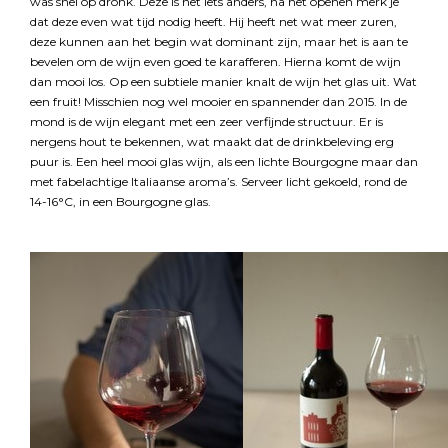
was snel op dronk. Deze is net iets anders, na het openen merk je
dat deze even wat tijd nodig heeft. Hij heeft net wat meer zuren,
deze kunnen aan het begin wat dominant zijn, maar het is aan te
bevelen om de wijn even goed te karafferen. Hierna komt de wijn
dan mooi los. Op een subtiele manier knalt de wijn het glas uit. Wat
een fruit! Misschien nog wel mooier en spannender dan 2015. In de
mond is de wijn elegant met een zeer verfijnde structuur. Er is
nergens hout te bekennen, wat maakt dat de drinkbeleving erg
puur is. Een heel mooi glas wijn, als een lichte Bourgogne maar dan
met fabelachtige Italiaanse aroma’s. Serveer licht gekoeld, rond de
14-16°C, in een Bourgogne glas.