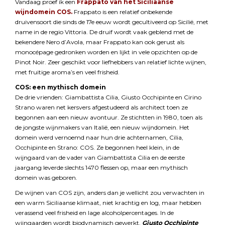
Vandaag proef ik een
Frappato van het Siciliaanse
wijndomein COS
.
Frappato is een relatief onbekende
druivensoort die sinds de 17e eeuw wordt gecultiveerd op Sicilië, met
name in de regio Vittoria. De druif wordt vaak geblend met de
bekendere Nero d’Avola, maar Frappato kan ook gerust als
monocépage gedronken worden en lijkt in vele opzichten op de
Pinot Noir. Zeer geschikt voor liefhebbers van relatief lichte wijnen,
met fruitige aroma’s en veel frisheid.
COS: een mythisch domein
De drie vrienden: Giambattista Cilia, Giusto Occhipinte en Cirino
Strano waren net kersvers afgestudeerd als architect toen ze
begonnen aan een nieuw avontuur. Ze stichtten in 1980, toen als
de jongste wijnmakers van Italië, een nieuw wijndomein. Het
domein werd vernoemd naar hun drie achternamen, Cilia,
Occhipinte en Strano: COS. Ze begonnen heel klein, in de
wijngaard van de vader van Giambattista Cilia en de eerste
jaargang leverde slechts 1470 flessen op, maar een mythisch
domein was geboren.
De wijnen van COS zijn, anders dan je wellicht zou verwachten in
een warm Siciliaanse klimaat, niet krachtig en log, maar hebben
verassend veel frisheid en lage alcoholpercentages. In de
wijngaarden wordt biodynamisch gewerkt.
Giusto Occhipinte