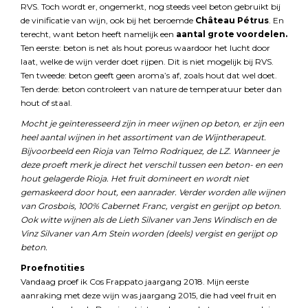
RVS. Toch wordt er, ongemerkt, nog steeds veel beton gebruikt bij
de vinificatie van wijn, ook bij het beroemde
Château Pétrus
. En
terecht, want beton heeft namelijk een
aantal grote voordelen.
Ten eerste: beton is net als hout poreus waardoor het lucht door
laat, welke de wijn verder doet rijpen. Dit is niet mogelijk bij RVS.
Ten tweede: beton geeft geen aroma’s af, zoals hout dat wel doet.
Ten derde: beton controleert van nature de temperatuur beter dan
hout of staal.
Mocht je geïnteresseerd zijn in meer wijnen op beton, er zijn een
heel aantal wijnen in het assortiment van de Wijntherapeut.
Bijvoorbeeld een Rioja van Telmo Rodriquez, de LZ. Wanneer je
deze proeft merk je direct het verschil tussen een beton- en een
hout gelagerde Rioja. Het fruit domineert en wordt niet
gemaskeerd door hout, een aanrader. Verder worden alle wijnen
van Grosbois, 100% Cabernet Franc, vergist en gerijpt op beton.
Ook witte wijnen als de Lieth Silvaner van Jens Windisch en de
Vinz Silvaner van Am Stein worden (deels) vergist en gerijpt op
beton.
Proefnotities
Vandaag proef ik Cos Frappato jaargang 2018. Mijn eerste
aanraking met deze wijn was jaargang 2015, die had veel fruit en