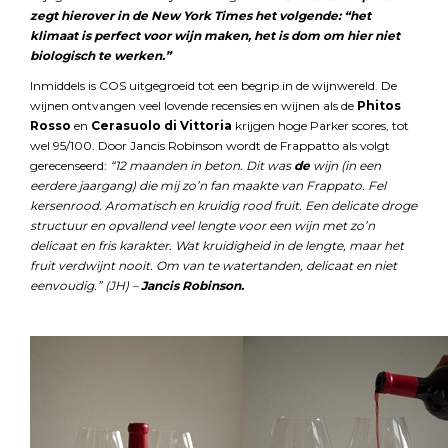
zegt hierover in de New York Times het volgende: “het
klimaat is perfect voor wijn maken, het is dom om hier niet
biologisch te werken.”
Inmiddels is COS uitgegroeid tot een begrip in de wijnwereld. De
wijnen ontvangen veel lovende recensies en wijnen als de
Phitos
Rosso
en
Cerasuolo di Vittoria
krijgen hoge Parker scores, tot
wel 95/100. Door Jancis Robinson wordt de Frappatto als volgt
gerecenseerd:
“12 maanden in beton. Dit was
de
wijn (in een
eerdere jaargang) die mij zo’n fan maakte van Frappato. Fel
kersenrood. Aromatisch en kruidig rood fruit. Een delicate droge
structuur en opvallend veel lengte voor een wijn met zo’n
delicaat en fris karakter. Wat kruidigheid in de lengte, maar het
fruit verdwijnt nooit. Om van te watertanden, delicaat en niet
eenvoudig.” (JH) –
Jancis Robinson.