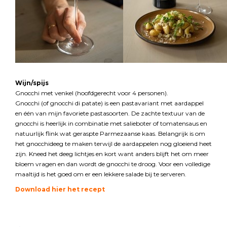
Wijn/spijs
Gnocchi met venkel (hoofdgerecht voor 4 personen).
Gnocchi (of gnocchi di patate) is een pastavariant met aardappel
en één van mijn favoriete pastasoorten. De zachte textuur van de
gnocchi is heerlijk in combinatie met salieboter of tomatensaus en
natuurlijk flink wat geraspte Parmezaanse kaas. Belangrijk is om
het gnocchideeg te maken terwijl de aardappelen nog gloeiend heet
zijn. Kneed het deeg lichtjes en kort want anders blijft het om meer
bloem vragen en dan wordt de gnocchi te droog. Voor een volledige
maaltijd is het goed om er een lekkere salade bij te serveren.
Download hier het recept