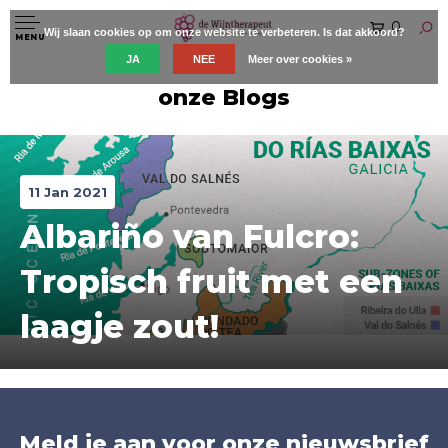
0
Wij slaan cookies op om onze website te verbeteren. Is dat akkoord?
MENU
JA
NEE
Meer over cookies »
onze Blogs
11 Jan 2021
Albariño van Fulcro:
Tropisch fruit met een
laagje zout!
Meld je aan voor onze nieuwsbrief