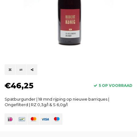
€46,25
5 OP VOORRAAD
Spätburgunder | 18 mnd rijping op nieuwe barriques |
Ongefilterd | RZ 0,3g/l & S 6,0g/l