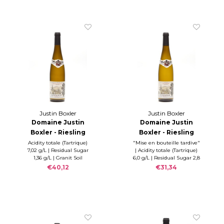
Justin Boxler
Justin Boxler
Domaine Justin
Domaine Justin
Boxler - Riesling
Boxler - Riesling
Grand Cru
Lieu-dit Pfoeller
Acidity totale (Tartrique)
"Mise en bouteille tardive"
7,02 g/L | Residual Sugar
| Acidity totale (Tartrique)
Sommerberg 2020
2023
1,36 g/L | Granit Soil
6,0 g/L | Residual Sugar 2,8
g/L | Limestone Soil
€40,12
€31,34