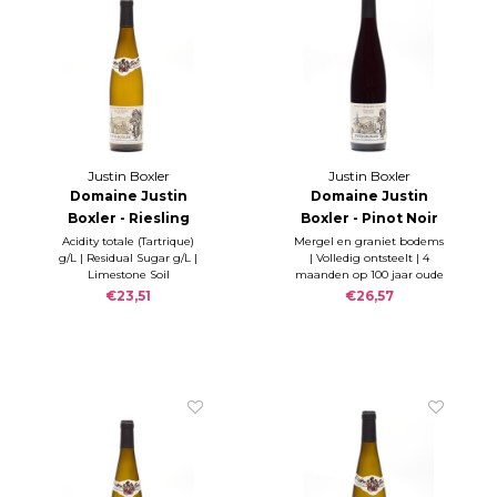
Justin Boxler
Justin Boxler
Domaine Justin
Domaine Justin
Boxler - Riesling
Boxler - Pinot Noir
Lieu-dit Pfoeller
2023
Acidity totale (Tartrique)
Mergel en graniet bodems
g/L | Residual Sugar g/L |
| Volledig ontsteelt | 4
2021
Limestone Soil
maanden op 100 jaar oude
foeders
€23,51
€26,57