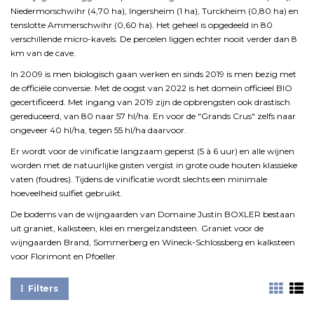
Niedermorschwihr (4,70 ha), Ingersheim (1 ha), Turckheim (0,80 ha) en
tenslotte Ammerschwihr (0,60 ha). Het geheel is opgedeeld in 80
verschillende micro-kavels. De percelen liggen echter nooit verder dan 8
km van de cave.
In 2009 is men biologisch gaan werken en sinds 2019 is men bezig met
de officiële conversie. Met de oogst van 2022 is het domein officieel BIO
gecertificeerd. Met ingang van 2019 zijn de opbrengsten ook drastisch
gereduceerd, van 80 naar 57 hl/ha. En voor de "Grands Crus" zelfs naar
ongeveer 40 hl/ha, tegen 55 hl/ha daarvoor.
Er wordt voor de vinificatie langzaam geperst (5 à 6 uur) en alle wijnen
worden met de natuurlijke gisten vergist in grote oude houten klassieke
vaten (foudres). Tijdens de vinificatie wordt slechts een minimale
hoeveelheid sulfiet gebruikt.
De bodems van de wijngaarden van Domaine Justin BOXLER bestaan
uit graniet, kalksteen, klei en mergelzandsteen. Graniet voor de
wijngaarden Brand, Sommerberg en Wineck-Schlossberg en kalksteen
voor Florimont en Pfoeller.
Filters