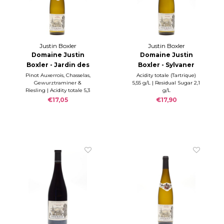
Justin Boxler
Justin Boxler
Domaine Justin
Domaine Justin
Boxler - Jardin des
Boxler - Sylvaner
Vignes 2023
2022
Pinot Auxerrois, Chasselas,
Acidity totale (Tartrique)
Gewurztraminer &
5,55 g/L | Residual Sugar 2,1
Riesling | Acidity totale 5,3
g/L
g/L | Residual Sugar 0,0
€17,05
€17,90
g/L