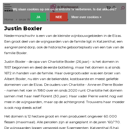
0
Wij slaan cookies op om onze website te verbeteren. Is dat akkoord?
MENU
JA
NEE
Meer over cookies »
Home
onze Wijnboeren
Justin Boxler
Justin Boxler
Niedermorschwihr is een van de kleinste wijnbouwgebieden in de Elzas.
Een groot deel van de wijngaarden van de familie ligt in Katzenthal, een
aangrenzend dorp, ook de historische geboorteplaats van een tak van de
familie Boxler.
Justin Boxler - de opa van Charlotte Boxler (26 jaar) - is het domein in
1957 begonnen en deed de eerste botteling, maar het domein is al sinds
1672 in handen van de familie. Haar overgrootvader was een broer van
Albert Boxler, nu één van de bekendste, kostbaarste en meest geliefde
domeinen van de Elzas. De ouders van Charlotte - Anne en Pierre Boxler
- namen het roer in 1980 over en sinds 2020 runt Charlotte het domein
samen met haar neef Florent (30 jaar). Haar vader Pierre werkt nog wel
mee in de wijngaarden, maar op de achtergrond. Trouwens haar moeder
is ook nog steeds actief.
Het domein is 12 hectare groot en men produceert ongeveer 60.000
flessen (maximaal). Alle percelen zijn al aangeplant in de jaren '60/'70.
De wijngaarden liggen verspreid over 5 gemeenten: Katzenthal (5 ha),