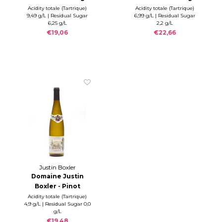
2021
2022
Acidity totale (Tartrique)
Acidity totale (Tartrique)
9,49 g/L | Residual Sugar
6,99 g/L | Residual Sugar
6,25 g/L
2,2 g/L
€19,06
€22,66
Justin Boxler
Domaine Justin
Boxler - Pinot
Auxerrois 2023
Acidity totale (Tartrique)
4,9 g/L | Residual Sugar 0,0
g/L
€19,48