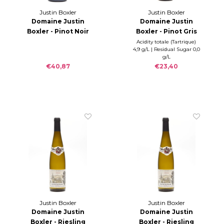
Justin Boxler
Justin Boxler
Domaine Justin
Domaine Justin
Boxler - Pinot Noir
Boxler - Pinot Gris
Croisée des
2023
Acidity totale (Tartrique)
4,9 g/L | Residual Sugar 0,0
Chemins 2022
g/L
€40,87
€23,40
Justin Boxler
Justin Boxler
Domaine Justin
Domaine Justin
Boxler - Riesling
Boxler - Riesling