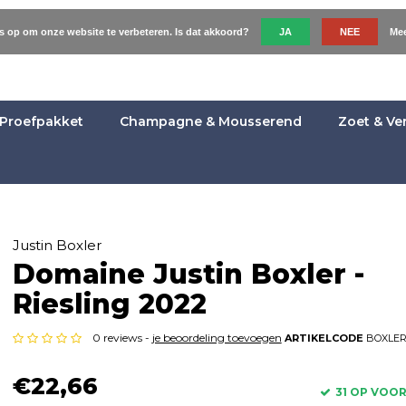
es op om onze website te verbeteren. Is dat akkoord?
JA
NEE
Mee
Proefpakket
Champagne & Mousserend
Zoet & Ve
Justin Boxler
Domaine Justin Boxler -
Riesling 2022
0 reviews -
je beoordeling toevoegen
ARTIKELCODE
BOXLER
€22,66
31 OP VOO