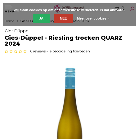
0
Wij slaan cookies op om onze website te verbeteren. Is dat akkoord?
MENU
JA
NEE
Meer over cookies »
Home
Gies-Düppel - Riesling trocken QUARZ 2024
Gies Düppel
Gies-Düppel - Riesling trocken QUARZ
2024
0 reviews -
je beoordeling toevoegen