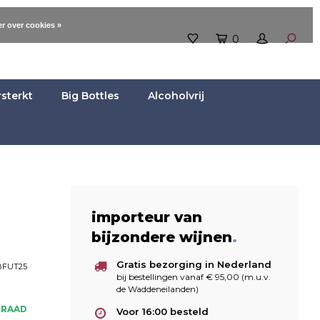
r over cookies »
0
rsterkt
Big Bottles
Alcoholvrij
importeur van
bijzondere wijnen
.
Gratis bezorging in Nederland
FUT25
bij bestellingen vanaf € 95,00 (m.u.v.
de Waddeneilanden)
RRAAD
Voor 16:00 besteld