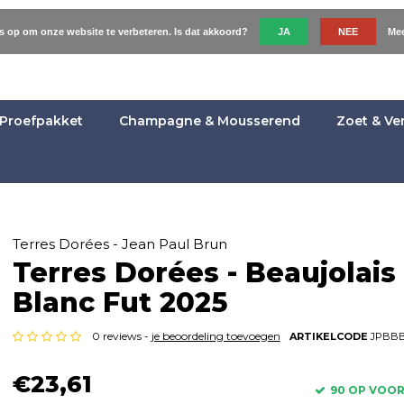
es op om onze website te verbeteren. Is dat akkoord?
JA
NEE
Mee
Proefpakket
Champagne & Mousserend
Zoet & Ve
Terres Dorées - Jean Paul Brun
Terres Dorées - Beaujolais
Blanc Fut 2025
0 reviews -
je beoordeling toevoegen
ARTIKELCODE
JPBBB
€23,61
90 OP VOO