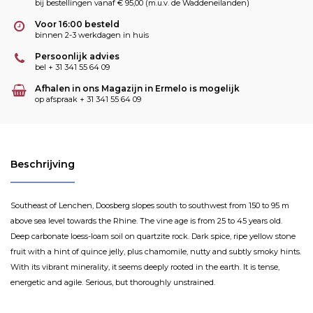
bij bestellingen vanaf € 95,00 (m.u.v. de Waddeneilanden)
Voor 16:00 besteld
binnen 2-3 werkdagen in huis
Persoonlijk advies
bel + 31 341 55 64 09
Afhalen in ons Magazijn in Ermelo is mogelijk
op afspraak + 31 341 55 64 09
Beschrijving
Southeast of Lenchen, Doosberg slopes south to southwest from 150 to 95 m
above sea level towards the Rhine. The vine age is from 25 to 45 years old.
Deep carbonate loess-loam soil on quartzite rock. Dark spice, ripe yellow stone
fruit with a hint of quince jelly, plus chamomile, nutty and subtly smoky hints.
With its vibrant minerality, it seems deeply rooted in the earth. It is tense,
energetic and agile. Serious, but thoroughly unstrained.