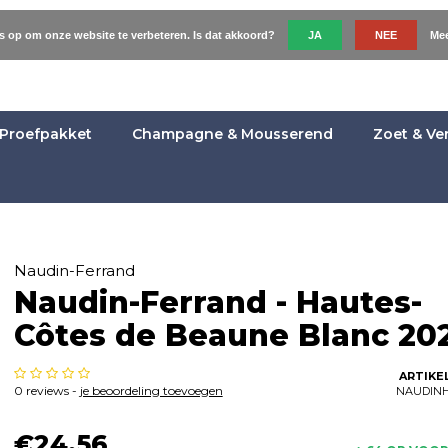
es op om onze website te verbeteren. Is dat akkoord?
JA
NEE
Mee
Proefpakket
Champagne & Mousserend
Zoet & Ve
Naudin-Ferrand
Naudin-Ferrand - Hautes-
Côtes de Beaune Blanc 20
ARTIKE
0 reviews -
je beoordeling toevoegen
NAUDIN
€24,56