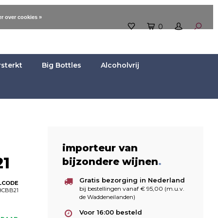
r over cookies »
0
rsterkt
Big Bottles
Alcoholvrij
importeur van
21
bijzondere wijnen
.
Gratis bezorging in Nederland
LCODE
bij bestellingen vanaf € 95,00 (m.u.v.
HCBB21
de Waddeneilanden)
Voor 16:00 besteld