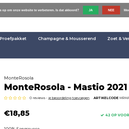
es op om onze website te verbeteren. Is dat akkoord?
JA
NEE
Mee
Proefpakket
Champagne & Mousserend
Zoet & Ve
MonteRosola
MonteRosola - Mastio 2021
0 reviews -
je beoordeling toevoegen
ARTIKELCODE
MRMA
€18,85
42 OP VOO