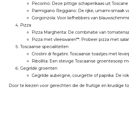
Pecorino: Deze pittige schapenkaas uit Toscane
Parmigiano Reggiano: De rijke, umami-smaak va
Gorgonzola: Voor liefhebbers van blauwschimmel
Pizza
Pizza Margherita: De combinatie van tomatensau
Pizza met vleeswaren**: Probeer pizza met salam
Toscaanse specialiteiten
Crostini di fegatini: Toscaanse toastjes met leve
Ribollita: Een stevige Toscaanse groentesoep m
Gegrilde groenten
Gegrilde aubergine, courgette of paprika: De ro
Door te kiezen voor gerechten die de fruitige en kruidige 