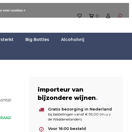
r over cookies »
0
rsterkt
Big Bottles
Alcoholvrij
importeur van
bijzondere wijnen
.
STIO21
Gratis bezorging in Nederland
bij bestellingen vanaf € 95,00 (m.u.v.
RRAAD
de Waddeneilanden)
Voor 16:00 besteld