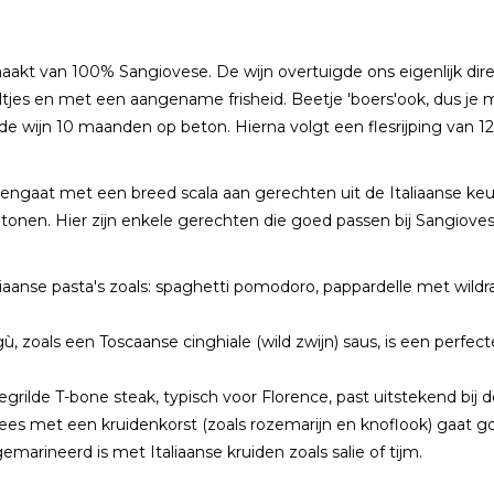
aakt van 100% Sangiovese. De wijn overtuigde ons eigenlijk dire
 viooltjes en met een aangename frisheid. Beetje 'boers'ook, dus 
t de wijn 10 maanden op beton. Hierna volgt een flesrijping van 1
amengaat met een breed scala aan gerechten uit de Italiaanse k
onen. Hier zijn enkele gerechten die goed passen bij Sangioves
iaanse pasta's zoals: spaghetti pomodoro, pappardelle met wild
 zoals een Toscaanse cinghiale (wild zwijn) saus, is een perfec
gegrilde T-bone steak, typisch voor Florence, past uitstekend bij
lees met een kruidenkorst (zoals rozemarijn en knoflook) gaat 
emarineerd is met Italiaanse kruiden zoals salie of tijm.