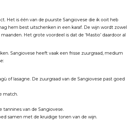
ct. Het is één van de puurste Sangiovese die ik ooit heb
je mag hem best uitschenken in een karaf. De wijn wordt zowel
2 maanden. Het grote voordeel is dat de ‘Mastio’ daardoor al
euken. Sangiovese heeft vaak een frisse zuurgraad, medium
e:
ragù of lasagne. De zuurgraad van de Sangiovese past goed
te match.
 de tannines van de Sangiovese.
goed samen met de kruidige tonen van de wijn.