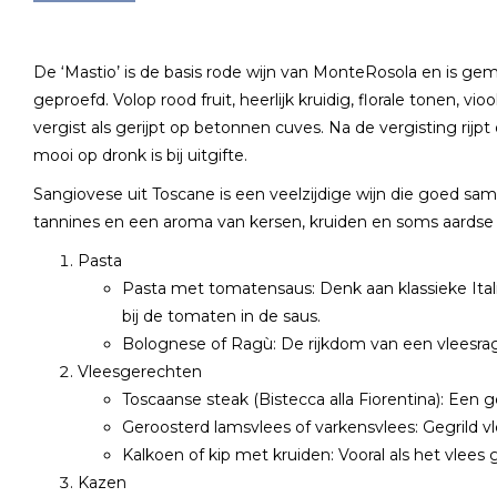
De ‘Mastio’ is de basis rode wijn van MonteRosola en is gem
geproefd. Volop rood fruit, heerlijk kruidig, florale tonen,
vergist als gerijpt op betonnen cuves. Na de vergisting rijp
mooi op dronk is bij uitgifte.
Sangiovese uit Toscane is een veelzijdige wijn die goed s
tannines en een aroma van kersen, kruiden en soms aardse t
Pasta
Pasta met tomatensaus: Denk aan klassieke Ital
bij de tomaten in de saus.
Bolognese of Ragù: De rijkdom van een vleesragù,
Vleesgerechten
Toscaanse steak (Bistecca alla Fiorentina): Een 
Geroosterd lamsvlees of varkensvlees: Gegrild v
Kalkoen of kip met kruiden: Vooral als het vlees g
Kazen