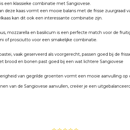
 is een klassieke combinatie met Sangiovese.
n deze kaas vormt een mooie balans met de frisse zuurgraad va
kaas kan dit ook een interessante combinatie zijn.
s, mozzarella en basilicum is een perfecte match voor de fruiti
i of prosciutto voor een smakelijke combinatie.
rpastei, vaak geserveerd als voorgerecht, passen goed bij de fris
et brood en bonen past goed bij een wat lichtere Sangiovese
kerigheid van gegrilde groenten vormt een mooie aanvulling op 
tonen van de Sangiovese aanvullen, creëer je een uitgebalanceer