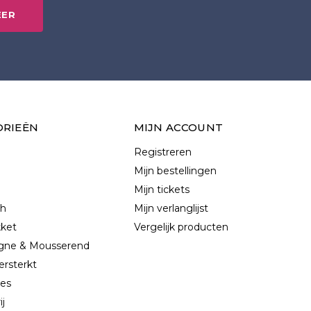
EER
ORIEËN
MIJN ACCOUNT
Registreren
Mijn bestellingen
Mijn tickets
ch
Mijn verlanglijst
kket
Vergelijk producten
ne & Mousserend
ersterkt
les
ij