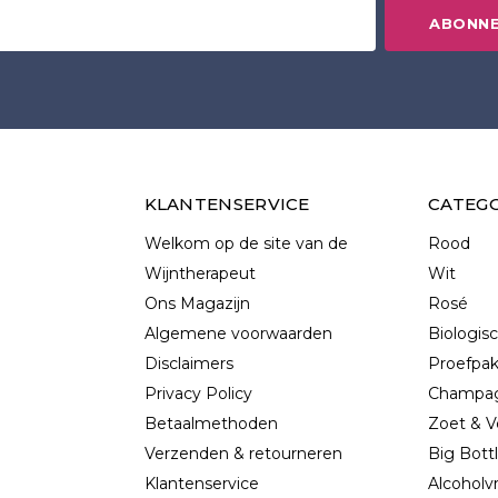
ABONN
KLANTENSERVICE
CATEG
Welkom op de site van de
Rood
Wijntherapeut
Wit
Ons Magazijn
Rosé
Algemene voorwaarden
Biologis
Disclaimers
Proefpa
Privacy Policy
Champag
Betaalmethoden
Zoet & V
Verzenden & retourneren
Big Bott
Klantenservice
Alcoholvr