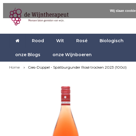
Wij slaan cooki
Rood
Wit
Rosé
Biologisch
onze Blogs
onze Wijnboeren
Home
Gies-Düppel - Spätburgunder Rosé trocken 2023 (100cl)