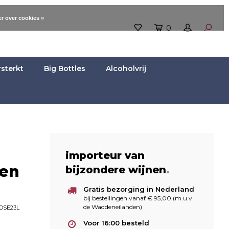
r over cookies »
0
rsterkt
Big Bottles
Alcoholvrij
importeur van
ken
bijzondere wijnen
.
Gratis bezorging in Nederland
bij bestellingen vanaf € 95,00 (m.u.v.
de Waddeneilanden)
OSE23L
Voor 16:00 besteld