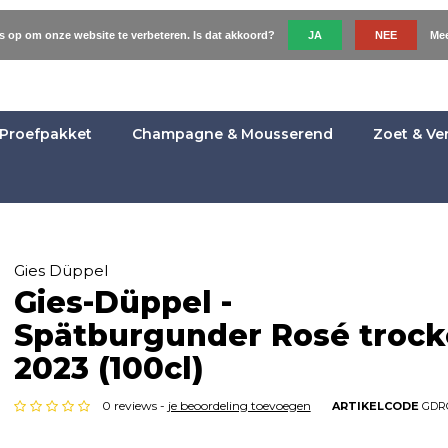
es op om onze website te verbeteren. Is dat akkoord?
JA
NEE
Mee
Proefpakket
Champagne & Mousserend
Zoet & Ve
Gies Düppel
Gies-Düppel -
Spätburgunder Rosé troc
2023 (100cl)
0 reviews -
je beoordeling toevoegen
ARTIKELCODE
GDR