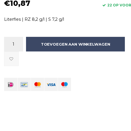
€10,87
22 OP VOO
Literfles | RZ 8,2 g/l | S 7,2 g/l
TOEVOEGEN AAN WINKELWAGEN