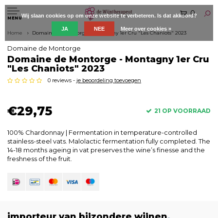
0
Wij slaan cookies op om onze website te verbeteren. Is dat akkoord?
MENU
JA
NEE
Meer over cookies »
Home
Domaine de Montorge - Montagny 1er Cru "Les Chaniots" 2023
Domaine de Montorge
Domaine de Montorge - Montagny 1er Cru
"Les Chaniots" 2023
0 reviews -
je beoordeling toevoegen
€29,75
21 OP VOORRAAD
100% Chardonnay | Fermentation in temperature-controlled
stainless-steel vats. Malolactic fermentation fully completed. The
14-18 months ageing in vat preserves the wine’s finesse and the
freshness of the fruit.
importeur van bijzondere wijnen
.