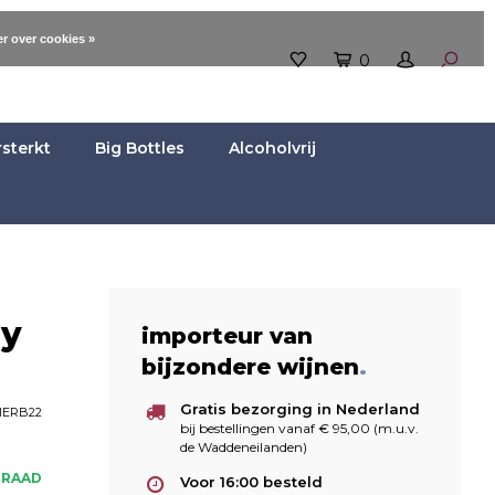
r over cookies »
0
rsterkt
Big Bottles
Alcoholvrij
ly
importeur van
bijzondere wijnen
.
Gratis bezorging in Nederland
IERB22
bij bestellingen vanaf € 95,00 (m.u.v.
de Waddeneilanden)
RRAAD
Voor 16:00 besteld