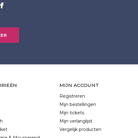
f
EER
ORIEËN
MIJN ACCOUNT
Registreren
Mijn bestellingen
Mijn tickets
ch
Mijn verlanglijst
kket
Vergelijk producten
ne & Mousserend