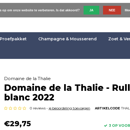
es op om onze website te verbeteren. Is dat akkoord?
JA
NEE
Mee
Proefpakket
Champagne & Mousserend
Zoet & Ve
Domaine de la Thalie
Domaine de la Thalie - Rul
blanc 2022
0 reviews -
je beoordeling toevoegen
ARTIKELCODE
THAL
€29,75
3 OP VOO