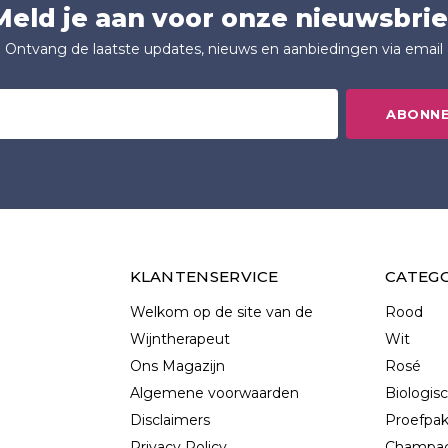
Meld je aan voor onze nieuwsbrie
Ontvang de laatste updates, nieuws en aanbiedingen via email
ABONN
KLANTENSERVICE
CATEG
Welkom op de site van de
Rood
Wijntherapeut
Wit
Ons Magazijn
Rosé
Algemene voorwaarden
Biologis
Disclaimers
Proefpa
Privacy Policy
Champag