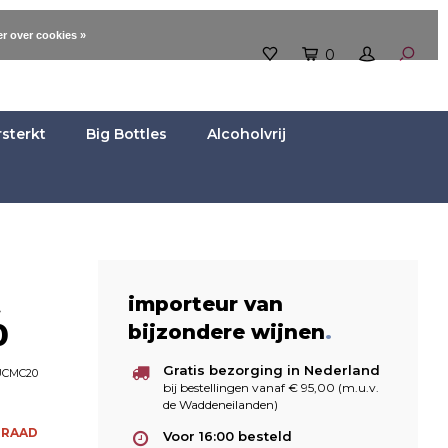
r over cookies »
0
rsterkt
Big Bottles
Alcoholvrij
t
importeur van
0
bijzondere wijnen
.
Gratis bezorging in Nederland
CMC20
bij bestellingen vanaf € 95,00 (m.u.v.
de Waddeneilanden)
RRAAD
Voor 16:00 besteld