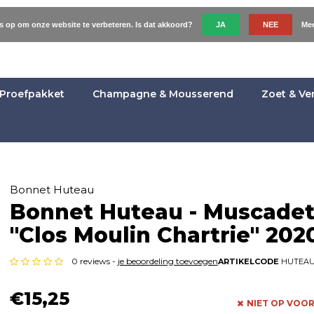
es op om onze website te verbeteren. Is dat akkoord?
JA
NEE
Mee
Proefpakket
Champagne & Mousserend
Zoet & Ve
Bonnet Huteau
Bonnet Huteau - Muscade
"Clos Moulin Chartrie" 202
0 reviews -
je beoordeling toevoegen
ARTIKELCODE
HUTEAU
€15,25
NIET OP VOO