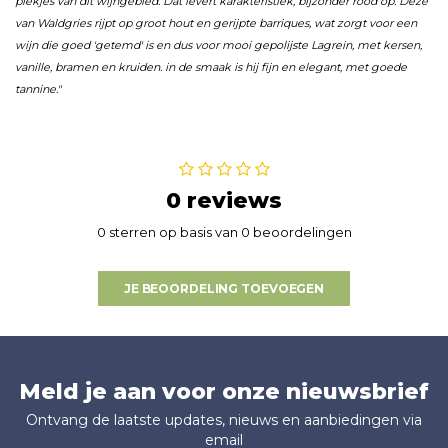
plekjes van dit wijngebied. Dat levert karakteristiek, bijzonder rood op. Deze
van Waldgries rijpt op groot hout en gerijpte barriques, wat zorgt voor een
wijn die goed 'getemd' is en dus voor mooi gepolijste Lagrein, met kersen,
vanille, bramen en kruiden. in de smaak is hij fijn en elegant, met goede
tannine."
0 reviews
0 sterren op basis van 0 beoordelingen
JE BEOORDELING TOEVOEGEN
Meld je aan voor onze nieuwsbrief
Ontvang de laatste updates, nieuws en aanbiedingen via
email