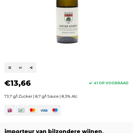
€13,66
41 OP VOORRAAD
73,7 g/l Zucker | 8,7 g/l Säure | 8,5% Alc.
importeur van bijzondere wijnen
.