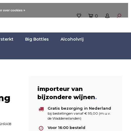
r over cookies »
0
rsterkt
Big Bottles
Alcoholvrij
importeur van
ing
bijzondere wijnen
.
Gratis bezorging in Nederland
bij bestellingen vanaf € 95,00 (m.u.v.
de Waddeneilanden)
HRA18
Voor 16:00 besteld