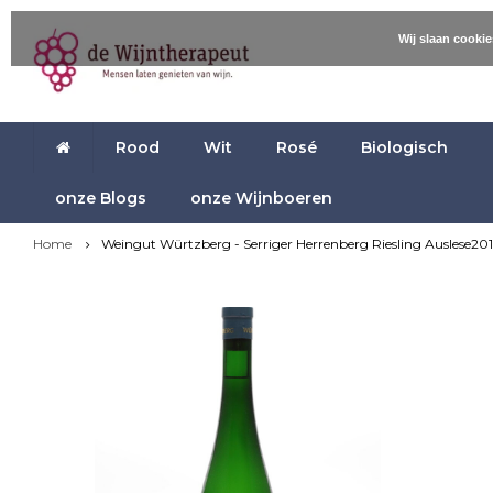
Wij slaan cooki
Rood
Wit
Rosé
Biologisch
onze Blogs
onze Wijnboeren
Home
Weingut Würtzberg - Serriger Herrenberg Riesling Auslese20