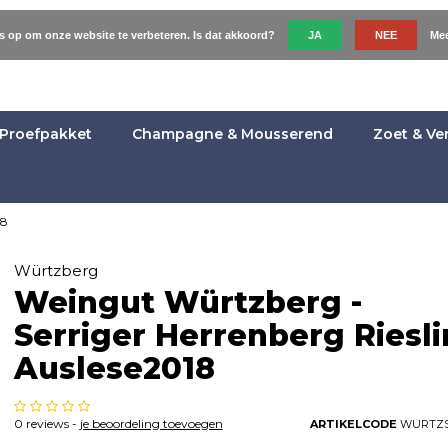
es op om onze website te verbeteren. Is dat akkoord?
JA
NEE
Mee
Proefpakket
Champagne & Mousserend
Zoet & Ve
18
Würtzberg
Weingut Würtzberg -
Serriger Herrenberg Riesl
Auslese2018
0 reviews -
je beoordeling toevoegen
ARTIKELCODE
WURTZS