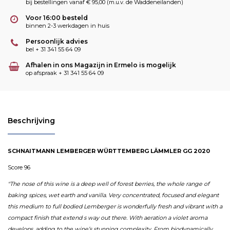
bij bestellingen vanaf € 95,00 (m.u.v. de Waddeneilanden)
Voor 16:00 besteld
binnen 2-3 werkdagen in huis
Persoonlijk advies
bel + 31 341 55 64 09
Afhalen in ons Magazijn in Ermelo is mogelijk
op afspraak + 31 341 55 64 09
Beschrijving
SCHNAITMANN LEMBERGER WÜRTTEMBERG LÄMMLER GG 2020
Score 96
"The nose of this wine is a deep well of forest berries, the whole range of
baking spices, wet earth and
vanilla. Very concentrated, focused and elegant
this medium to full bodied Lemberger is
wonderfully fresh and vibrant with a
compact finish that extend s way out there. With aeration a
violet aroma
develops, adding to the wine’s stunning complexity. From biodynamically