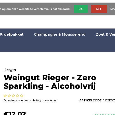
es op om onze website te verbeteren. Is dat akkoord?
JA
NEE
Mee
Proefpakket
Champagne & Mousserend
Zoet & Ve
Rieger
Weingut Rieger - Zero
Sparkling - Alcoholvrij
0 reviews -
je beoordeling toevoegen
ARTIKELCODE
RIEGER
€12,02