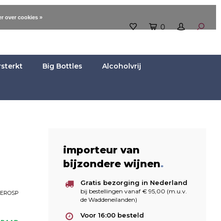
r over cookies »
0
rsterkt
Big Bottles
Alcoholvrij
importeur van
bijzondere wijnen
.
Gratis bezorging in Nederland
bij bestellingen vanaf € 95,00 (m.u.v.
ZEROSP
de Waddeneilanden)
Voor 16:00 besteld