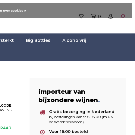
r over cookies »
0
rsterkt
Big Bottles
Alcoholvrij
importeur van
bijzondere wijnen
.
LCODE
AVENS
Gratis bezorging in Nederland
bij bestellingen vanaf € 95,00 (m.u.v.
de Waddeneilanden)
RRAAD
Voor 16:00 besteld