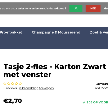
es op om onze website te verbeteren. Is dat akkoord?
JA
NEE
Mee
Proefpakket
Champagne & Mousserend
Zoet & Ve
Tasje 2-fles - Karton Zwart
met venster
ARTIKE
0 reviews -
je beoordeling toevoegen
TASJE2ZW
€2,70
205 OP VOO