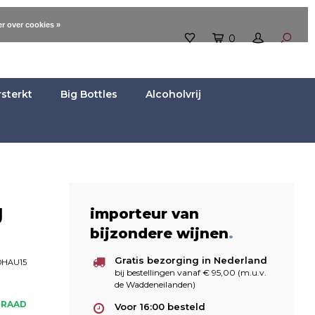
r over cookies »
0
rsterkt
Big Bottles
Alcoholvrij
g
importeur van
bijzondere wijnen
.
Gratis bezorging in Nederland
HAU15
bij bestellingen vanaf € 95,00 (m.u.v.
de Waddeneilanden)
RRAAD
Voor 16:00 besteld