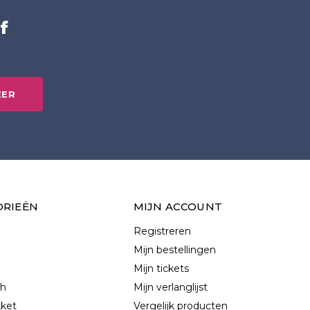
f
EER
ORIEËN
MIJN ACCOUNT
Registreren
Mijn bestellingen
Mijn tickets
ch
Mijn verlanglijst
kket
Vergelijk producten