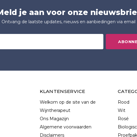
Meld je aan voor onze nieuwsbrie
Ontvang de laatste updates, nieuws en aanbiedingen via email
ABONN
KLANTENSERVICE
CATEG
Welkom op de site van de
Rood
Wijntherapeut
Wit
Ons Magazijn
Rosé
Algemene voorwaarden
Biologis
Disclaimers
Proefpa