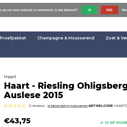
es op om onze website te verbeteren. Is dat akkoord?
JA
NEE
Mee
Proefpakket
Champagne & Mousserend
Zoet & Ve
Haart
Haart - Riesling Ohligsber
Auslese 2015
0 reviews -
je beoordeling toevoegen
ARTIKELCODE
HAARTO
€43,75
12 OP VOO