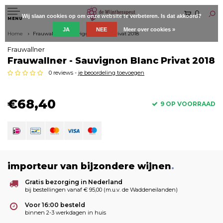
0
Wij slaan cookies op om onze website te verbeteren. Is dat akkoord?
MENU
JA
NEE
Meer over cookies »
Home
Frauwallner - Sauvignon Blanc Privat 2018
Frauwallner
Frauwallner - Sauvignon Blanc Privat 2018
0 reviews -
je beoordeling toevoegen
€68,40
9 OP VOORRAAD
importeur van bijzondere wijnen
.
Gratis bezorging in Nederland
bij bestellingen vanaf € 95,00 (m.u.v. de Waddeneilanden)
Voor 16:00 besteld
binnen 2-3 werkdagen in huis