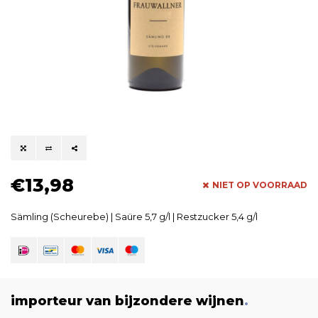
€13,98
NIET OP VOORRAAD
Sämling (Scheurebe) | Saüre 5,7 g/l | Restzucker 5,4 g/l
importeur van bijzondere wijnen
.