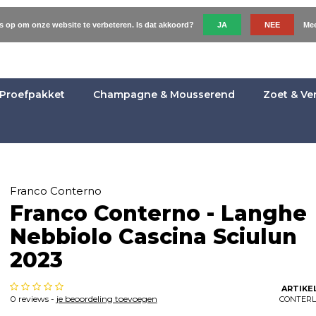
es op om onze website te verbeteren. Is dat akkoord?
JA
NEE
Mee
Proefpakket
Champagne & Mousserend
Zoet & Ve
Franco Conterno
Franco Conterno - Langhe
Nebbiolo Cascina Sciulun
2023
ARTIKE
0 reviews -
je beoordeling toevoegen
CONTER