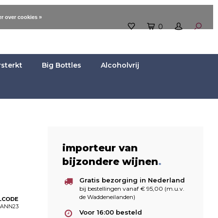
r over cookies »
0
rsterkt
Big Bottles
Alcoholvrij
importeur van
bijzondere wijnen
.
Gratis bezorging in Nederland
bij bestellingen vanaf € 95,00 (m.u.v.
de Waddeneilanden)
LCODE
LANN23
Voor 16:00 besteld