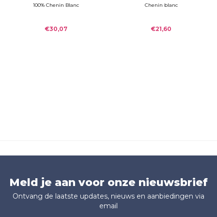
Roche Vouvray
demi sec "Tendre"
100% Chenin Blanc
Chenin blanc
2020
2022
€30,07
€21,60
Meld je aan voor onze nieuwsbrief
Ontvang de laatste updates, nieuws en aanbiedingen via
email