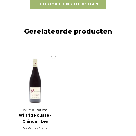
JE BEOORDELING TOEVOEGEN
Gerelateerde producten
Wilfrid Rousse
Wilfrid Rousse -
Chinon - Les
Galuches 2022
Cabernet Franc