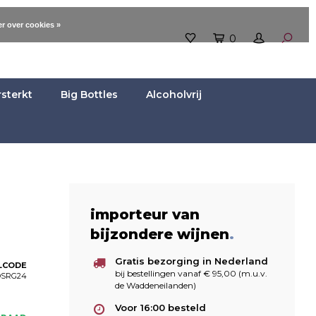
r over cookies »
0
rsterkt
Big Bottles
Alcoholvrij
importeur van
bijzondere wijnen
.
Gratis bezorging in Nederland
LCODE
bij bestellingen vanaf € 95,00 (m.u.v.
DSRG24
de Waddeneilanden)
Voor 16:00 besteld