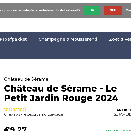
es op om onze website te verbeteren. Is dat akkoord?
JA
NEE
Mee
Proefpakket
Champagne & Mousserend
Zoet & Ve
Château de Sérame
Château de Sérame - Le
Petit Jardin Rouge 2024
ARTIKE
0 reviews -
je beoordeling toevoegen
SERAMEJ
€9,27