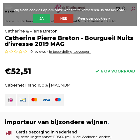
0
Wij slaan cookies op om onze website te verbeteren. Is dat akkoord?
MENU
JA
NEE
Meer over cookies »
Home
Catherine Pierre Breton - Bourgueil Nuits d'ivresse 2019 MAG
Catherine & Pierre Breton
Catherine Pierre Breton - Bourgueil Nuits
d'ivresse 2019 MAG
0 reviews -
je beoordeling toevoegen
€52,51
6 OP VOORRAAD
Cabernet Franc 100% | MAGNUM
importeur van bijzondere wijnen
.
Gratis bezorging in Nederland
bij bestellingen vanaf € 95,00 (m.u.v. de Waddeneilanden)