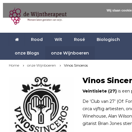
Wij slaan cooki
Rood
Wit
Rosé
Biologisch
onze Blogs
onze Wijnboeren
Home
onze Wijnboeren
Vinos Sinceros
Vinos Since
Veintisiete (27)
is een 
De ‘Club van 27’ (Of: F
circa vijftig artiesten, 
Winehouse, Alan Wilson
gitarist Brian Jones sti