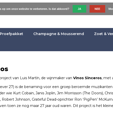
es op om onze website te verbeteren. Is dat akkoord?
JA
NEE
Mee
Proefpakket
Champagne & Mousserend
Zoet & Ve
ros
project van Luis Martín, de wijnmaker van
Vinos Sinceros
, met 
orever 27) is de benaming voor een groep beroemde muzikanten die
onder wie Kurt Cobain, Janis Joplin, Jim Morrisson (The Doors), Chr
, Robert Johnson, Grateful Dead-oprichter Ron ‘PigPen’ McKurn
erven toen ze nog maar 27 jaar oud waren. Dit project is het klei