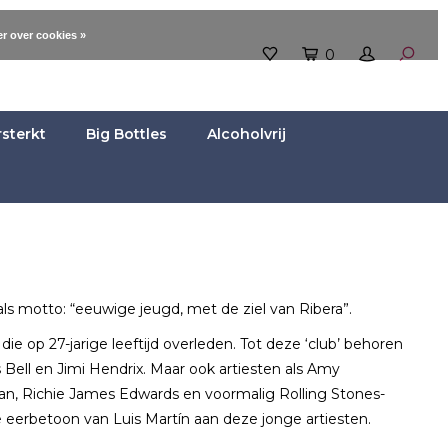
r over cookies »
0
rsterkt
Big Bottles
Alcoholvrij
als motto: “eeuwige jeugd, met de ziel van Ribera”.
 op 27-jarige leeftijd overleden. Tot deze ‘club’ behoren
is Bell en Jimi Hendrix. Maar ook artiesten als Amy
an, Richie James Edwards en voormalig Rolling Stones-
ne eerbetoon van Luis Martín aan deze jonge artiesten.