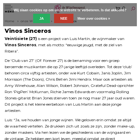
0
Wij slaan cookies op om onze website te verbeteren. Is dat akkoord?
MENU
JA
NEE
Meer over cookies »
Home
onze Wijnboeren
Vinos Sinceros
Vinos Sinceros
Veintisiete (27)
is een project van Luis Martín, de wijnmaker van
Vinos Sinceros
, met als motto: “eeuwige jeugd, met de ziel van
Ribera”.
De ‘Club van 27’ (Of: Forever 27) is de benaming voor een groep
beroemde muzikanten die op 27-jarige leeftijd overleden. Tot deze ‘club’
behoren circa vijftig artiesten, onder wie Kurt Cobain, Janis Joplin, Jim
Morrisson (The Doors), Chris Bell en Jimi Hendrix. Maar ook artiesten als
Amy Winehouse, Alan Wilson, Robert Johnson, Grateful Dead-oprichter
Ron ‘PigPen’ McKurnan, Richie James Edwards en voormalig Rolling
Stones-gitarist Brian Jones stierven toen ze nog maar 27 jaar oud waren.
Dit project is het kleine eerbetoon van Luis Martín aan deze jonge
artiesten.
Luis: “Ja, we houden van jonge wijnen. We geloven erin omdat ze altijd
de waarheid vertellen. Ze drukken zich uit zoals ze zijn, zonder make-up,
zonder maskers. Via hen lezen we de geschiedenis van de wijngaard en
de vintage. Ze hebben een kort leven, meestal omdat ze direct