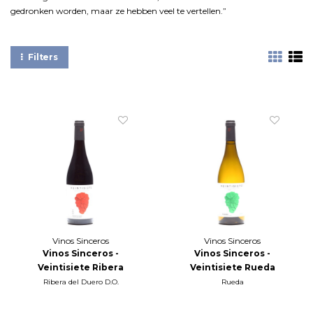
gedronken worden, maar ze hebben veel te vertellen.”
Filters
Vinos Sinceros
Vinos Sinceros
Vinos Sinceros -
Vinos Sinceros -
Veintisiete Ribera
Veintisiete Rueda
Tempranillo 2025
Verdejo 2024
Ribera del Duero D.O.
Rueda