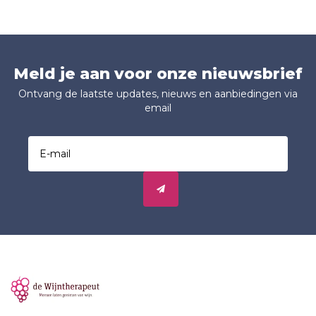
naast rijp, donker fruit ook
rokerig. In de mond een
tonen van tabak, drop,
zachte, romige aanzet en
steranijs en zoethout.
een prachtige balans van
concentratie, vers
Meld je aan voor onze nieuwsbrief
Ontvang de laatste updates, nieuws en aanbiedingen via
email