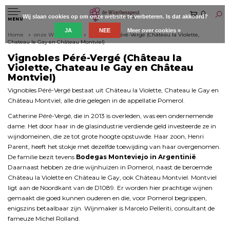
0
Wij slaan cookies op om onze website te verbeteren. Is dat akkoord?
MENU
JA
NEE
Meer over cookies »
Home
onze Wijnboeren
Vignobles Péré-Vergé (Château la Violette,
Chateau le Gay en Château Montviel)
Vignobles Péré-Vergé (Château la
Violette, Chateau le Gay en Château
Montviel)
Vignobles Péré-Vergé bestaat uit Château la Violette, Chateau le Gay en
Château Montviel, alle drie gelegen in de appellatie Pomerol.
Catherine Péré-Vergé, die in 2013 is overleden, was een ondernemende
dame. Het door haar in de glasindustrie verdiende geld investeerde ze in
wijndomeinen, die ze tot grote hoogte opstuwde. Haar zoon, Henri
Parent, heeft het stokje met dezelfde toewijding van haar overgenomen.
De familie bezit tevens
Bodegas Monteviejo in Argentinië
.
Daarnaast hebben ze drie wijnhuizen in Pomerol, naast de beroemde
Château la Violette en Château le Gay, ook Château Montviel. Montviel
ligt aan de Noordkant van de D1089. Er worden hier prachtige wijnen
gemaakt die goed kunnen ouderen en die, voor Pomerol begrippen,
enigszins betaalbaar zijn. Wijnmaker is Marcelo Pelleriti, consultant de
fameuze Michel Rolland.