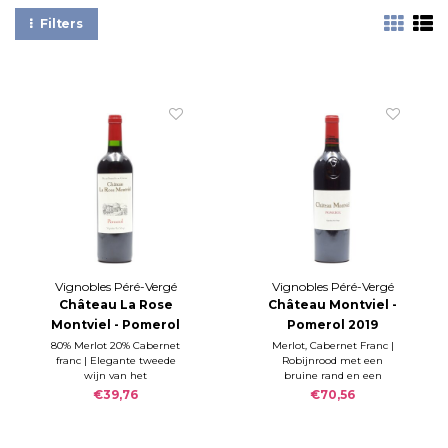
Filters
Vignobles Péré-Vergé
Vignobles Péré-Vergé
(Château la Violette,
(Château la Violette,
Château La Rose
Château Montviel -
Chateau le Gay en
Chateau le Gay en
Montviel - Pomerol
Pomerol 2019
Château Montviel)
Château Montviel)
2021
80% Merlot 20% Cabernet
Merlot, Cabernet Franc |
franc | Elegante tweede
Robijnrood met een
wijn van het
bruine rand en een
gerenommeerde Château
gemiddelde intensiteit.
€39,76
€70,56
Montviel. Intens donker
Prachtige, gerijpte neus
van kleur. In de
met veel fruit (zwarte bes),
expressieve neus vind men
ceder, tabak, leer en