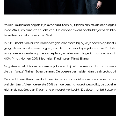
Volker Raumland begon zijn avontuur toen hij tijdens zijn studie oenologie
in de Pfalz) en maakte er Sekt van. De winnaar werd onthuld tijdens de bl
te zetten op het maken van Sekt.
In 1986 kocht Volker een vrachtwagen waarmee hij bij wijnboeren op locatie 
ging, als een soort messenslijper, van deur tot deur bij wijnboeren in Duitsla
wijngaarden werden opnieuw beplant, en alles werd ingericht om zo mooi
40% Pinot Noir en 20% Meurnier, Riesling en Pinot Blanc.
Nog steeds helpt Volker andere wijnboeren bij het maken van hun moussere
die van ‘onze’ Rainer Schaitmann. De boeren vermelden dan vaak trots op 
De kracht van Raumland zit hem in de compromisloze aanpak: alleen maar hand
wel tien jaar. Alleen de eerste 50% van de persing wordt gebruikt, de zogehet
niet in de cuvée’s van Raumand en wordt verkocht. De dosering ligt tussen de 