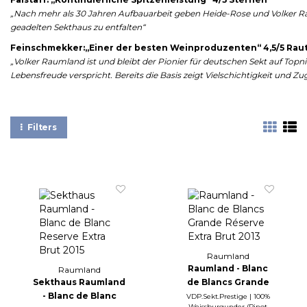
„Nach mehr als 30 Jahren Aufbauarbeit geben Heide-Rose und Volker R
geadelten Sekthaus zu entfalten“
Feinschmekker:„Einer der besten Weinproduzenten“ 4,5/5 Rau
„Volker Raumland ist und bleibt der Pionier für deutschen Sekt auf Topni
Lebensfreude verspricht. Bereits die Basis zeigt Vielschichtigkeit und Zu
Filters
Raumland
Raumland - Blanc
Raumland
Sekthaus Raumland
de Blancs Grande
- Blanc de Blanc
Réserve Extra Brut
VDP.Sekt.Prestige | 100%
Weissburgunder (Pinot