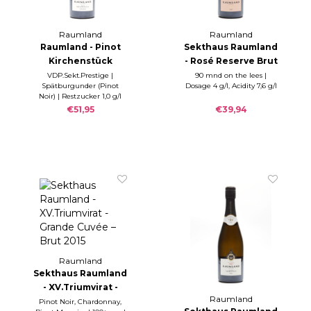
Raumland
Raumland
Raumland - Pinot
Sekthaus Raumland
Kirchenstück
- Rosé Reserve Brut
Réserve Brut
2015
VDP.Sekt.Prestige |
90 mnd on the lees |
Spätburgunder (Pinot
Dosage 4 g/l, Acidity 7,6 g/l
Nature 2015
Noir) | Restzucker 1,0 g/l
Säure 7,5 g/l |
€51,95
€39,94
Raumland
Sekthaus Raumland
- XV.Triumvirat -
Raumland
Grande Cuvée –
Pinot Noir, Chardonnay,