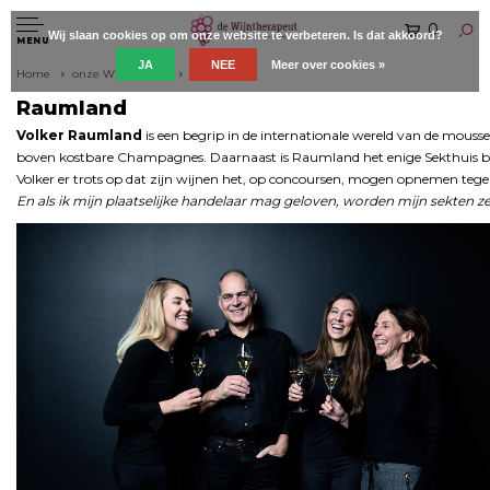
0
Wij slaan cookies op om onze website te verbeteren. Is dat akkoord?
MENU
JA
NEE
Meer over cookies »
Home
onze Wijnboeren
Raumland
Raumland
Volker Raumland
is een begrip in de internationale wereld van de mouss
boven kostbare Champagnes. Daarnaast is Raumland het enige Sekthuis bin
Volker er trots op dat zijn wijnen het, op concoursen, mogen opnemen teg
En als ik mijn plaatselijke handelaar mag geloven, worden mijn sekten zel