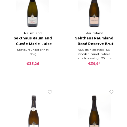
Raumland
Raumland
Sekthaus Raumland
Sekthaus Raumland
- Cuvée Marie-Luise
- Rosé Reserve Brut
Brut 2019
2016
Spätburgunder (Pinot
95% stainless steel | 5%
Noir)
wooden barrel | whole
bunch pressing | 90 mnd
on the lees | Dosage 5 g/l,
€33,26
€39,94
Acidity 7,1 g/l