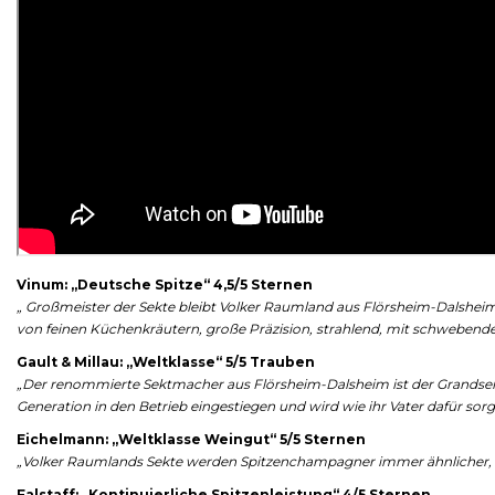
Vinum: „Deutsche Spitze“ 4,5/5 Sternen
„ Großmeister der Sekte bleibt Volker Raumland aus Flörsheim-Dalshei
von feinen Küchenkräutern, große Präzision, strahlend, mit schwebende
Gault & Millau: „Weltklasse“ 5/5 Trauben
„Der renommierte Sektmacher aus Flörsheim-Dalsheim ist der Grandseig
Generation in den Betrieb eingestiegen und wird wie ihr Vater dafür sorg
Eichelmann: „Weltklasse Weingut“ 5/5 Sternen
„Volker Raumlands Sekte werden Spitzenchampagner immer ähnlicher, ohne
Falstaff: „Kontinuierliche Spitzenleistung“ 4/5 Sternen