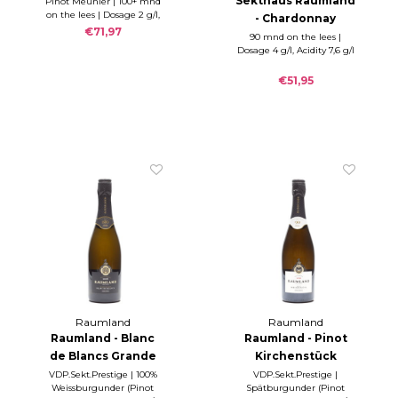
Sekthaus Raumland
Pinot Meunier | 100+ mnd
Brut 2015
on the lees | Dosage 2 g/l,
- Chardonnay
Acidity 7,7 g/l
€71,97
Reserve Brut 2015
90 mnd on the lees |
Dosage 4 g/l, Acidity 7,6 g/l
€51,95
Raumland
Raumland
Raumland - Blanc
Raumland - Pinot
de Blancs Grande
Kirchenstück
Réserve Extra Brut
Réserve Brut
VDP.Sekt.Prestige | 100%
VDP.Sekt.Prestige |
Weissburgunder (Pinot
Spätburgunder (Pinot
2008
Nature 2011