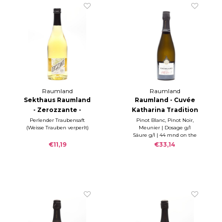
Raumland
Raumland
Sekthaus Raumland
Raumland - Cuvée
- Zerozzante -
Katharina Tradition
Cuvée No. 1 Alcohol
Brut Nature 2020
Perlender Traubensaft
Pinot Blanc, Pinot Noir,
(Weisse Trauben verperlt)
Meunier | Dosage g/l
vrij
Säure g/l | 44 mnd on the
lees
€11,19
€33,14