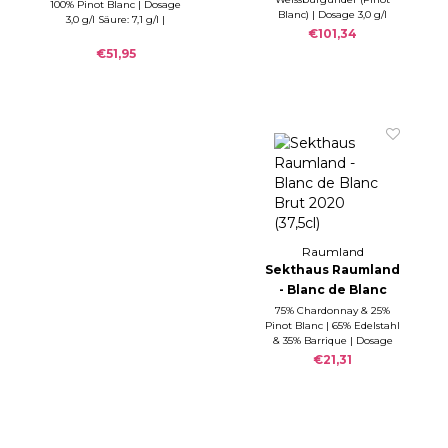
Reserve Extra Brut
2013
100% Pinot Blanc | Dosage
Blanc) | Dosage 3,0 g/l
3,0 g/l Säure: 7,1 g/l |
2015
Säure 7,1 g/l
€101,34
€51,95
Raumland
Sekthaus Raumland
- Blanc de Blanc
Brut 2020 (37,5cl)
75% Chardonnay & 25%
Pinot Blanc | 65% Edelstahl
& 35% Barrique | Dosage
3,0 g/l & Säure: 6,9 g/l
€21,31