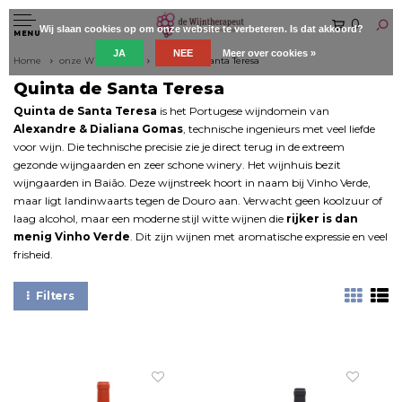
0
Wij slaan cookies op om onze website te verbeteren. Is dat akkoord?
MENU
JA
NEE
Meer over cookies »
Home
onze Wijnboeren
Quinta de Santa Teresa
Quinta de Santa Teresa
Quinta de Santa Teresa
is het Portugese wijndomein van
Alexandre & Dialiana Gomas
, technische ingenieurs met veel liefde
voor wijn. Die technische precisie zie je direct terug in de extreem
gezonde wijngaarden en zeer schone winery. Het wijnhuis bezit
wijngaarden in Baião. Deze wijnstreek hoort in naam bij Vinho Verde,
maar ligt landinwaarts tegen de Douro aan. Verwacht geen koolzuur of
laag alcohol, maar een moderne stijl witte wijnen die
rijker is dan
menig Vinho Verde
. Dit zijn wijnen met aromatische expressie en veel
frisheid.
Filters