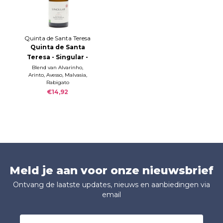
Quinta de Santa Teresa
Quinta de Santa
Teresa - Singular -
Vinho Verde 2021
Blend van Alvarinho,
Arinto, Avesso, Malvasia,
Rabigato
€14,92
Meld je aan voor onze nieuwsbrief
Ontvang de laatste updates, nieuws en aanbiedingen via
email