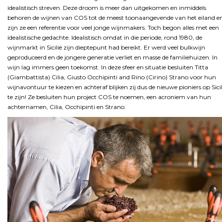
idealistisch streven. Deze droom is meer dan uitgekomen en inmiddels
behoren de wijnen van COS tot de meest toonaangevende van het eiland e
zijn ze een referentie voor veel jonge wijnmakers. Toch begon alles met een
idealistische gedachte. Idealistisch omdat in die periode, rond 1980, de
wijnmarkt in Sicilië zijn dieptepunt had bereikt. Er werd veel bulkwijn
geproduceerd en de jongere generatie verliet en masse de familiehuizen. In
wijn lag immers geen toekomst. In deze sfeer en situatie besluiten Titta
(Giambattista) Cilia, Giusto Occhipinti and Rino (Cirino) Strano voor hun
wijnavontuur te kiezen en achteraf blijken zij dus de nieuwe pioniers op Sicil
te zijn! Ze besluiten hun project COS te noemen, een acroniem van hun
achternamen, Cilia, Occhipinti en Strano.