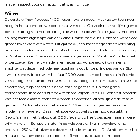
met en respect voor de natuur, dat was hun doel.
Wijnen
De eerste wijnen (1e oogst 1400 flessen) waren goed, maar zaten toch nog
hoog in het alcohol en werden lokaal verkocht. Op zoek naar verfijning en 
perfecte uiting van het terroir zijn de vrienden de vinificatie gaan verbetere
en langzaam afgestapt van de ‘kleine’ Franse barriques. Gekozen werd voo
grote Slovaakse eiken vaten. Dit gaf de wijnen meer elegantie en verfijning. 
hun onderzoek naar de oude vinificatie methoden ontdekten ze dat er vroe
op Sicilië door de Grieken wijnen werden gemaakt in ‘Amforen’. Tijdens het
onderzoeken (2e helft van de jaren negentig, vorige eeuw) kwamen zij
erachter dat deze methode heel goed aansloot bij de principes van de Bio-
dynamische wijnbouw. In het jaar 2000 werd, aan de hand van in Spanje
vervaardigde klei-amforen (1000 kilo, 1.60 hoog en een inhoud van 400 lite
de eerste wijn op deze traditionele manier gemaakt. En met grote
tevredenheid. Inmiddels zijn de Amphore-wijnen van COS een vast onderde
van het totale assortiment en worden ze onder de Pithos-lijn op de markt
gebracht. Ook met deze methode is COS een pionier geweest voor de
moderne wijnwereld. Deze methode wordt weliswaar nog gebruikt in
Georgië, maar het is absoluut COS die de brug heeft geslagen naar andere
wijnmakers in Europa en later in de hele wereld. Er zijn wereldwijd nu
ongeveer 250 wijnhuizen die deze methode omarmen. De Amforen-metho
maakt de wijnen eleganter (door een fijnere zuurgraad) en minder