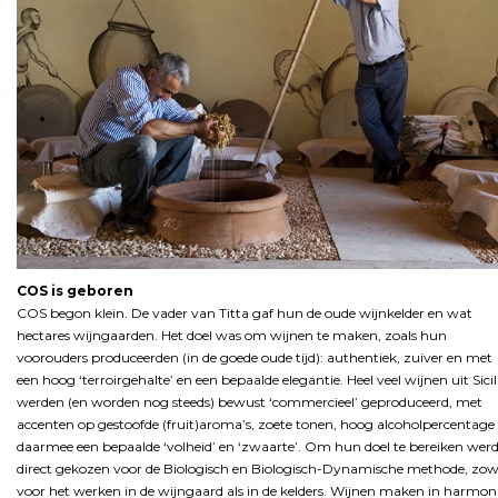
COS is geboren
COS begon klein. De vader van Titta gaf hun de oude wijnkelder en wat
hectares wijngaarden. Het doel was om wijnen te maken, zoals hun
voorouders produceerden (in de goede oude tijd): authentiek, zuiver en met
een hoog ‘terroirgehalte’ en een bepaalde elegantie. Heel veel wijnen uit Sicil
werden (en worden nog steeds) bewust ‘commercieel’ geproduceerd, met
accenten op gestoofde (fruit)aroma’s, zoete tonen, hoog alcoholpercentage
daarmee een bepaalde ‘volheid’ en ‘zwaarte’. Om hun doel te bereiken wer
direct gekozen voor de Biologisch en Biologisch-Dynamische methode, zow
voor het werken in de wijngaard als in de kelders. Wijnen maken in harmon