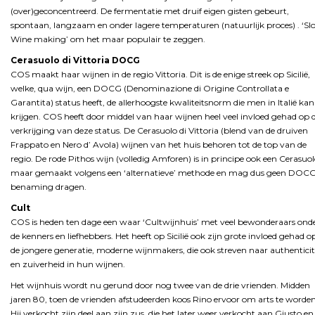
(over)geconcentreerd. De fermentatie met druif eigen gisten gebeurt,
spontaan, langzaam en onder lagere temperaturen (natuurlijk proces) . ‘S
Wine making’ om het maar populair te zeggen.
Cerasuolo di Vittoria DOCG
COS maakt haar wijnen in de regio Vittoria. Dit is de enige streek op Sicilië,
welke, qua wijn, een DOCG (Denominazione di Origine Controllata e
Garantita) status heeft, de allerhoogste kwaliteitsnorm die men in Italië kan
krijgen. COS heeft door middel van haar wijnen heel veel invloed gehad op 
verkrijging van deze status. De Cerasuolo di Vittoria (blend van de druiven
Frappato en Nero d’ Avola) wijnen van het huis behoren tot de top van de
regio. De rode Pithos wijn (volledig Amforen) is in principe ook een Cerasuol
maar gemaakt volgens een ‘alternatieve’ methode en mag dus geen DOC
benaming dragen.
Cult
COS is heden ten dage een waar ‘Cultwijnhuis’ met veel bewonderaars ond
de kenners en liefhebbers. Het heeft op Sicilië ook zijn grote invloed gehad o
de jongere generatie, moderne wijnmakers, die ook streven naar authenticit
en zuiverheid in hun wijnen.
Het wijnhuis wordt nu gerund door nog twee van de drie vrienden. Midden
jaren 80, toen de vrienden afstudeerden koos Rino ervoor om arts te worden
Hij verkocht zijn deel aan zijn zus, die het later weer verkocht aan Giusto en