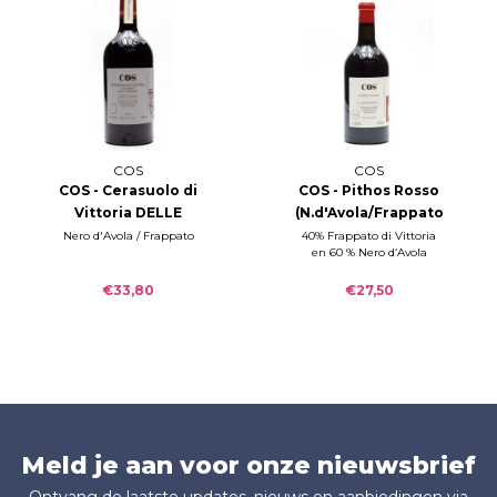
COS
COS
COS - Cerasuolo di
COS - Pithos Rosso
Vittoria DELLE
(N.d'Avola/Frappato
FONTANE 2018
single vineyard)
Nero d'Avola / Frappato
40% Frappato di Vittoria
en 60 % Nero d’Avola
2021
€33,80
€27,50
Meld je aan voor onze nieuwsbrief