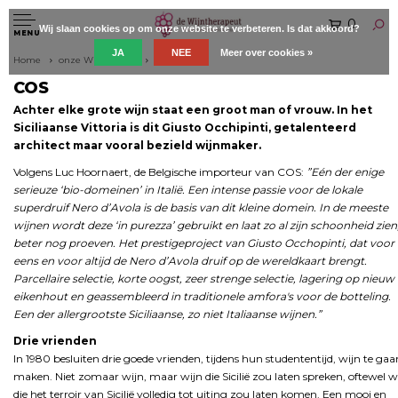
0
Wij slaan cookies op om onze website te verbeteren. Is dat akkoord?
MENU
JA
NEE
Meer over cookies »
Home
onze Wijnboeren
COS
COS
Achter elke grote wijn staat een groot man of vrouw. In het
Siciliaanse Vittoria is dit Giusto Occhipinti, getalenteerd
architect maar vooral bezield wijnmaker.
Volgens Luc Hoornaert, de Belgische importeur van COS:
”Eén der enige
serieuze ‘bio-domeinen’ in Italië. Een intense passie voor de lokale
superdruif Nero d’Avola is de basis van dit kleine domein. In de meeste
wijnen wordt deze ‘in purezza’ gebruikt en laat zo al zijn schoonheid zien,
beter nog proeven. Het prestigeproject van Giusto Occhopinti, dat voor
eens en voor altijd de Nero d’Avola druif op de wereldkaart brengt.
Parcellaire selectie, korte oogst, zeer strenge selectie, lagering op nieuw
eikenhout en geassembleerd in traditionele amfora's voor de botteling.
Een der allergrootste Siciliaanse, zo niet Italiaanse wijnen.”
Drie vrienden
In 1980 besluiten drie goede vrienden, tijdens hun studententijd, wijn te gaa
maken. Niet zomaar wijn, maar wijn die Sicilië zou laten spreken, oftewel w
die het terroir van Sicilië volledig tot uiting zou laten komen. Een mooi en