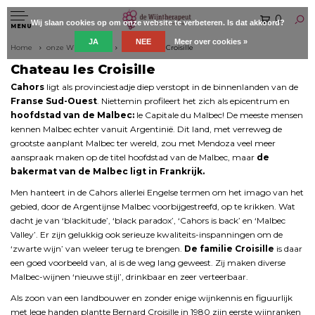
0
Wij slaan cookies op om onze website te verbeteren. Is dat akkoord?
MENU
JA
NEE
Meer over cookies »
Home
onze Wijnboeren
Chateau les Croisille
Chateau les Croisille
Cahors
ligt als provinciestadje diep verstopt in de binnenlanden van de
Franse Sud-Ouest
. Niettemin profileert het zich als epicentrum en
hoofdstad van de Malbec:
le Capitale du Malbec! De meeste mensen
kennen Malbec echter vanuit Argentinië. Dit land, met verreweg de
grootste aanplant Malbec ter wereld, zou met Mendoza veel meer
aanspraak maken op de titel hoofdstad van de Malbec, maar
de
bakermat van de Malbec ligt in Frankrijk.
Men hanteert in de Cahors allerlei Engelse termen om het imago van het
gebied, door de Argentijnse Malbec voorbijgestreefd, op te krikken. Wat
dacht je van ‘blackitude’, ‘black paradox’, ‘Cahors is back’ en ‘Malbec
Valley’. Er zijn gelukkig ook serieuze kwaliteits-inspanningen om de
‘zwarte wijn’ van weleer terug te brengen.
De familie Croisille
is daar
een goed voorbeeld van, al is de weg lang geweest. Zij maken diverse
Malbec-wijnen ‘nieuwe stijl’, drinkbaar en zeer verteerbaar.
Als zoon van een landbouwer en zonder enige wijnkennis en figuurlijk
met lege handen plantte Bernard Croisille in 1980 zijn eerste wijnranken