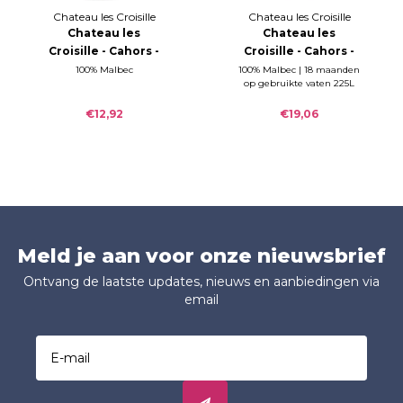
Chateau les Croisille
Chateau les Croisille
Chateau les
Chateau les
Croisille - Cahors -
Croisille - Cahors -
Croizillon 2023
Calcaire 2021
100% Malbec
100% Malbec | 18 maanden
op gebruikte vaten 225L
€12,92
€19,06
Meld je aan voor onze nieuwsbrief
Ontvang de laatste updates, nieuws en aanbiedingen via
email