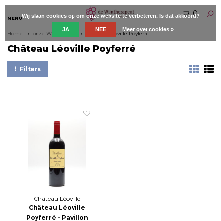
0
Wij slaan cookies op om onze website te verbeteren. Is dat akkoord?
MENU
JA
NEE
Meer over cookies »
Home
onze Wijnboeren
Château Léoville Poyferré
Château Léoville Poyferré
Filters
Château Léoville
Poyferré
Château Léoville
Poyferré - Pavillon