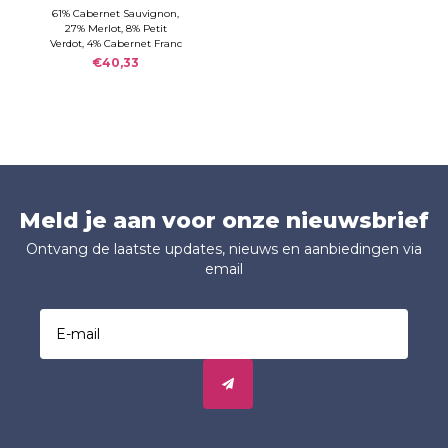
Léoville Poyferré
61% Cabernet Sauvignon,
27% Merlot, 8% Petit
2020
Verdot, 4% Cabernet Franc
€40,33
Meld je aan voor onze nieuwsbrief
Ontvang de laatste updates, nieuws en aanbiedingen via
email