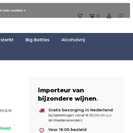
r over cookies »
0
rsterkt
Big Bottles
Alcoholvrij
importeur van
bijzondere wijnen
.
Gratis bezorging in Nederland
PESC19
bij bestellingen vanaf € 95,00 (m.u.v.
de Waddeneilanden)
RRAAD
Voor 16:00 besteld