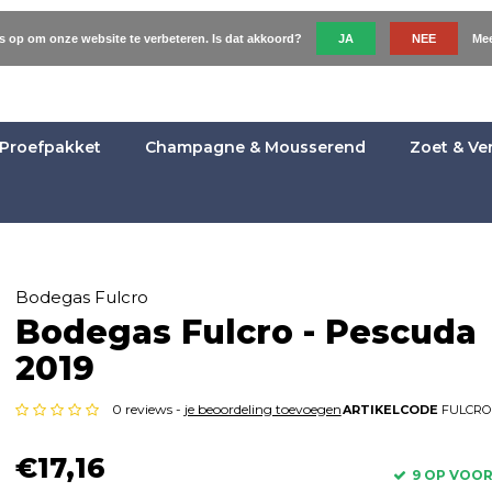
es op om onze website te verbeteren. Is dat akkoord?
JA
NEE
Mee
Proefpakket
Champagne & Mousserend
Zoet & Ve
Bodegas Fulcro
Bodegas Fulcro - Pescuda
2019
0 reviews -
je beoordeling toevoegen
ARTIKELCODE
FULCRO
€17,16
9 OP VOO