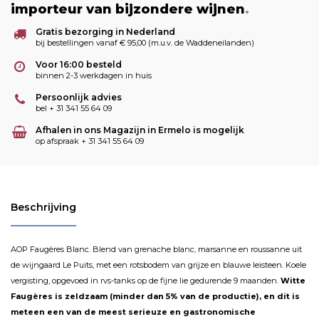
importeur van bijzondere wijnen
.
Gratis bezorging in Nederland
bij bestellingen vanaf € 95,00 (m.u.v. de Waddeneilanden)
Voor 16:00 besteld
binnen 2-3 werkdagen in huis
Persoonlijk advies
bel + 31 341 55 64 09
Afhalen in ons Magazijn in Ermelo is mogelijk
op afspraak + 31 341 55 64 09
Beschrijving
AOP Faugères Blanc. Blend van grenache blanc, marsanne en roussanne uit
de wijngaard Le Puits, met een rotsbodem van grijze en blauwe leisteen. Koele
vergisting, opgevoed in rvs-tanks op de fijne lie gedurende 9 maanden.
Witte
Faugères is zeldzaam (minder dan 5% van de productie), en dit is
meteen een van de meest serieuze en gastronomische