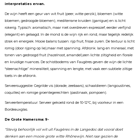
interpretaties ervan.
De wijn heeft een geur van wit fruit (peer, witte perzik), bloemen (witte
bloemen, gedroogde bloemen), mediterrane kruiden (garrigue) en is licht
rokerig. Typisch: aromatisch, maar niet overdreven expressief, eerder verfijnd
(elegant) en gelaagd. In de mond is de wijn rijk en rond, maar tegelijk redelijk
strak en energiek. Mooie balans tussen: rijp fruit, frisse zuren. De textuur is licht
romig (door rijping op lie),maar met spanning. Afdronk: lang en mineraal, met
tonen van gedroogd fruit (hazelnoot, amandel),een lichte ziltigheid en florale
en kruidige nuances. De schistbodems van Faugères geven de wijn de lichte
“steenachtige” mineraliteit, spanning en lengte, met vaak een subtiele ziltige
toets in de afdronk.
Serveersuggestie: Gegrilde vis (dorade, zeebaars), schaaldieren (langoustines,
coquilles) en romige groentegerechten (pastinaak, pompoen).
Serveertemperatuur: Serveer gekoeld rond de 10-12ºC, bij voorkeur in een
Bordeauxglas.
De Grote Hamersma: 9-
"Stevig behoorlijk vol wit uit Faugères in de Langedoc dat vooral doet
denken aan een mooie grote witte Rhônewijn. Niet raar gezien de