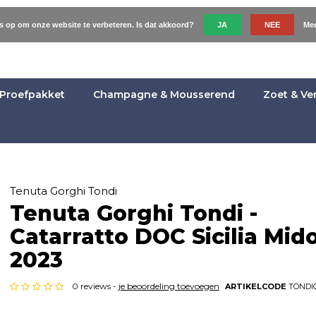
es op om onze website te verbeteren. Is dat akkoord?
JA
NEE
Mee
Proefpakket
Champagne & Mousserend
Zoet & Ve
Tenuta Gorghi Tondi
Tenuta Gorghi Tondi -
Catarratto DOC Sicilia Mid
2023
0 reviews -
je beoordeling toevoegen
ARTIKELCODE
TONDI