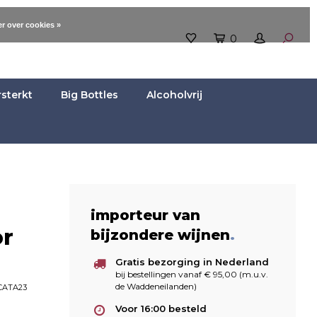
r over cookies »
0
rsterkt
Big Bottles
Alcoholvrij
importeur van
or
bijzondere wijnen
.
Gratis bezorging in Nederland
bij bestellingen vanaf € 95,00 (m.u.v.
de Waddeneilanden)
CATA23
Voor 16:00 besteld