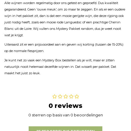
Alle wijnen worden regelmatig door ons getest en geproefd. Dus kwaliteit
gegarandeerd. Geen 'ouwe meuk', om zo maar te zeggen. En als er een oudere
wijn in het pakket zit, dan is dat een mooie gerijpte wijn, die deze rijping ook
juist nodig heeft, zoals een mooie rode Languedoc of een prachtige Chenin
Blanc uit de Loire. Wij vullen ons Mystery Pakket random, dus je weet nooit
wat je krijgt.
Uiteraard zit er een prijsvoordeel aan en geven wij korting (tussen de 15-20%)
op de normale flesprijzen.
Je kunt net zo vaak een Mystery Box bestellen als je wilt, maar er zitten
natuurlijk nooit helemaal dezelfde wijnen in. Dat wisselt per pakket. Dat
maakt het juist zo leuk.
0 reviews
0 sterren op basis van 0 beoordelingen