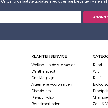
Ontvang de laatste updates, nieuws en aanbiedingen via email
ABONN
KLANTENSERVICE
CATEG
Welkom op de site van de
Rood
Wijntherapeut
Wit
Ons Magazijn
Rosé
Algemene voorwaarden
Biologis
Disclaimers
Proefpa
Privacy Policy
Champag
Betaalmethoden
Zoet & V