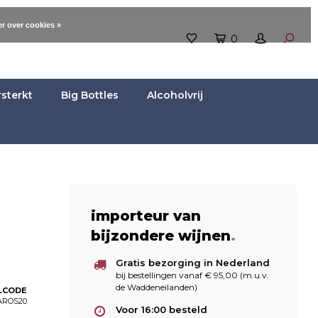
r over cookies »
0
rsterkt
Big Bottles
Alcoholvrij
importeur van
bijzondere wijnen
.
Gratis bezorging in Nederland
bij bestellingen vanaf € 95,00 (m.u.v.
de Waddeneilanden)
LCODE
AROS20
Voor 16:00 besteld