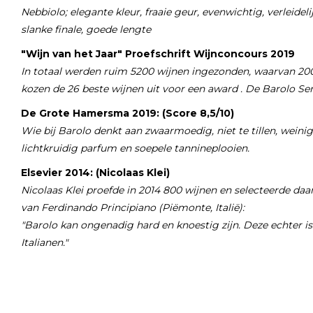
Nebbiolo; elegante kleur, fraaie geur, evenwichtig, verleidel
slanke finale, goede lengte
"Wijn van het Jaar" Proefschrift Wijnconcours 2019
In totaal werden ruim 5200 wijnen ingezonden, waarvan 200 
kozen de 26 beste wijnen uit voor een award . De Barolo Ser
De Grote Hamersma 2019: (Score 8,5/10)
Wie bij Barolo denkt aan zwaarmoedig, niet te tillen, weinig
lichtkruidig parfum en soepele tannineplooien.
Elsevier 2014: (Nicolaas Klei)
Nicolaas Klei proefde in 2014 800 wijnen en selecteerde daar
van Ferdinando Principiano (Piëmonte, Italië):
"Barolo kan ongenadig hard en knoestig zijn. Deze echter i
Italianen."