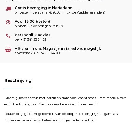
Gratis bezorging in Nederland
bij bestellingen vanaf € 95,00 (m.u.v. de Waddeneilanden)
Voor 16:00 besteld
binnen 2-3 werkdagen in huis
Persoonlijk advies
bel + 31 341 55 64 09
Afhalen in ons Magazijn in Ermelo is mogelijk
op afspraak + 31 341 55 64 09
Beschrijving
Bloemig, ietwat citrus met perzik en framboos. Zacht smaak met mooie bitters
en lichte kruidigheid. Gastronomische rosé in Provence-stijl.
Lekker bij gegrilde visgerechten van de bbq, mosselen, gegrilde gamba's,
provencaalse salades, wit vlees en lichtgekruide gerechten